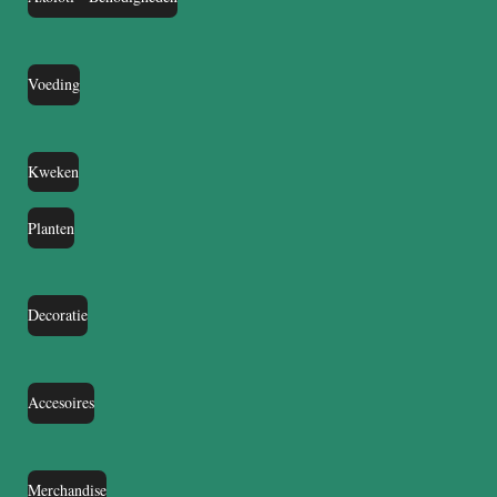
Voeding
Kweken
Planten
Decoratie
Accesoires
Merchandise