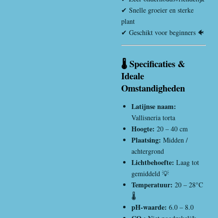
✔ Snelle groeier en sterke
plant
✔ Geschikt voor beginners 🐠
🌡️ Specificaties &
Ideale
Omstandigheden
Latijnse naam:
Vallisneria torta
Hoogte:
20 – 40 cm
Plaatsing:
Midden /
achtergrond
Lichtbehoefte:
Laag tot
gemiddeld 💡
Temperatuur:
20 – 28°C
🌡️
pH-waarde:
6.0 – 8.0