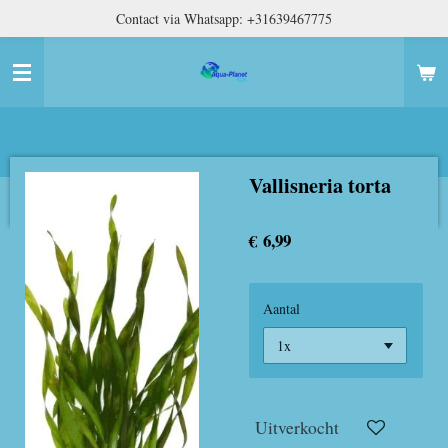
Contact via Whatsapp: +31639467775
Ga
direct
naar
de
hoofdinhoud
Vallisneria torta
€ 6,99
Aantal
Uitverkocht