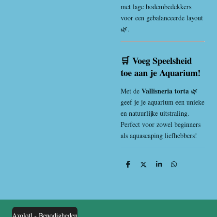
met lage bodembedekkers
voor een gebalanceerde layout
🌿.
🛒 Voeg Speelsheid
toe aan je Aquarium!
Vallisneria torta
Met de
🌿
geef je je aquarium een unieke
en natuurlijke uitstraling.
Perfect voor zowel beginners
als aquascaping liefhebbers!
D
D
S
D
e
e
h
e
l
e
a
l
e
l
r
e
n
e
n
Axolotl - Benodigheden