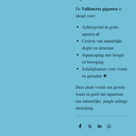
Vallisneria gigantea
De
is
ideaal voor:
Achtergrond in grote
aquaria 🌿
Creëren van natuurlijke
diepte en structuur
Aquascaping met hoogte
en beweging
Schuilplaatsen voor vissen
en garnalen 🐠
Deze plant vormt een groene
wand en geeft het aquarium
een natuurlijke, jungle-achtige
uitstraling.
D
D
S
D
e
e
h
e