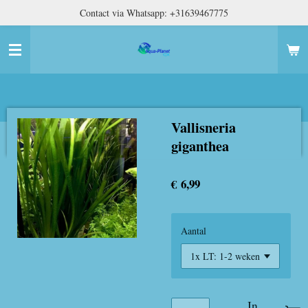
Contact via Whatsapp: +31639467775
Ga
direct
naar
de
hoofdinhoud
Vallisneria
giganthea
€ 6,99
Aantal
In