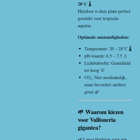
28°C
🌡️
Hierdoor is deze plant perfect
geschikt voor tropische
aquaria.
Optimale omstandigheden:
Temperatuur: 20 – 28°C 🌡️
pH-waarde: 6.5 – 7.5 💧
Lichtbehoefte: Gemiddeld
tot hoog 💡
CO₂: Niet noodzakelijk,
maar bevordert snellere
groei 🌿
🌱 Waarom kiezen
voor Vallisneria
gigantea?
✔️ Lange bladeren voor een