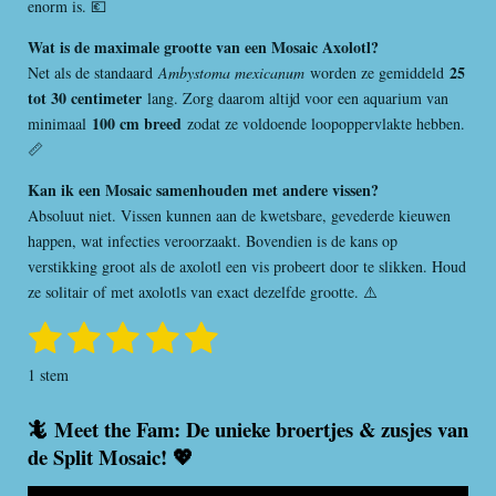
enorm is. 💶
Wat is de maximale grootte van een Mosaic Axolotl?
25
Net als de standaard
Ambystoma mexicanum
worden ze gemiddeld
tot 30 centimeter
lang. Zorg daarom altijd voor een aquarium van
100 cm breed
minimaal
zodat ze voldoende loopoppervlakte hebben.
📏
Kan ik een Mosaic samenhouden met andere vissen?
Absoluut niet. Vissen kunnen aan de kwetsbare, gevederde kieuwen
happen, wat infecties veroorzaakt. Bovendien is de kans op
verstikking groot als de axolotl een vis probeert door te slikken. Houd
ze solitair of met axolotls van exact dezelfde grootte. ⚠️
1
2
3
4
5
S
R
t
a
s
s
s
s
s
e
1 stem
t
m
t
t
t
t
t
i
m
🦎 Meet the Fam: De unieke broertjes & zusjes van
e
e
e
e
e
n
e
de Split Mosaic! 💖
n
g
r
r
r
r
r
: