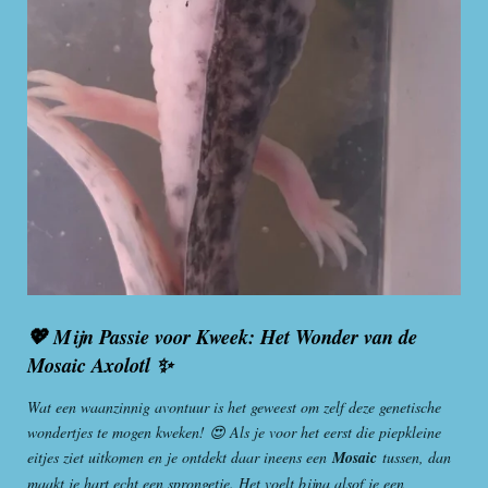
💖 Mijn Passie voor Kweek: Het Wonder van de
Mosaic Axolotl ✨
Wat een waanzinnig avontuur is het geweest om zelf deze genetische
wondertjes te mogen kweken! 😍 Als je voor het eerst die piepkleine
eitjes ziet uitkomen en je ontdekt daar ineens een
Mosaic
tussen, dan
maakt je hart echt een sprongetje. Het voelt bijna alsof je een