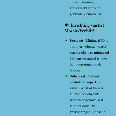
Te veel stroming
veroorzaakt stress en
gekrulde kieuwen. 🌀
🐠
Inrichting van het
Mosaic-Verblijf
Formaat:
Minimaal 80 tot
100 liter volume, waarbij
minimaal
een breedte van
100 cm
essentieel is voor
hun loopruimte op de
bodem.
Substraat:
Gebruik
superfijn
uitsluitend
zand
. Grind of kiezels
kunnen per ongeluk
worden opgeslokt, wat
leidt tot dodelijke
verstoppingen (impactie).