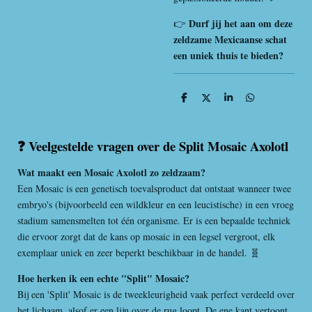
Durf jij het aan om deze
👉
zeldzame Mexicaanse schat
een uniek thuis te bieden?
D
D
S
D
e
e
h
e
l
e
a
l
e
l
r
e
n
e
n
❓ Veelgestelde vragen over de Split Mosaic Axolotl
Wat maakt een Mosaic Axolotl zo zeldzaam?
Een Mosaic is een genetisch toevalsproduct dat ontstaat wanneer twee
embryo's (bijvoorbeeld een wildkleur en een leucistische) in een vroeg
stadium samensmelten tot één organisme. Er is een bepaalde techniek
die ervoor zorgt dat de kans op mosaic in een legsel vergroot, elk
exemplaar uniek en zeer beperkt beschikbaar in de handel. 🧬
Hoe herken ik een echte "Split" Mosaic?
Bij een 'Split' Mosaic is de tweekleurigheid vaak perfect verdeeld over
het lichaam, alsof er een lijn over de rug loopt. De ene kant vertoont