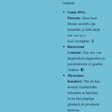
verdeeld.
Uniek DNA-
Patroon:
Geen twee
Mosaic axolotls zijn
hetzelfde; je hebt altijd
een
one-of-a-
kind
exemplaar. 🧬
Betoverend
Contrast:
Een mix van
diepdonkere pigmenten en
porseleinwitte of gouden
vlekken. 🌓
Mysterieus
Karakter:
Net als hun
neotene familieleden
behouden ze hun hele
leven hun jeugdige
glimlach en gevederde
kieuwen.