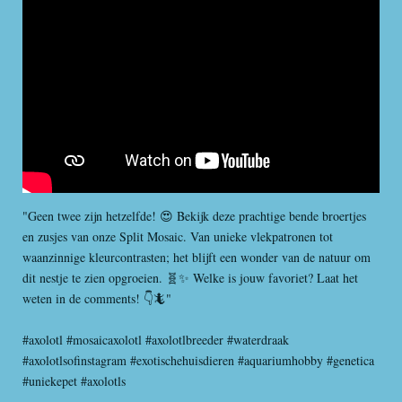
r
r
r
r
5
s
e
e
e
e
t
n
n
n
n
e
r
r
e
n
"Geen twee zijn hetzelfde! 😍 Bekijk deze prachtige bende broertjes
en zusjes van onze Split Mosaic. Van unieke vlekpatronen tot
waanzinnige kleurcontrasten; het blijft een wonder van de natuur om
dit nestje te zien opgroeien. 🧬✨ Welke is jouw favoriet? Laat het
weten in de comments! 👇🦎"
#axolotl #mosaicaxolotl #axolotlbreeder #waterdraak
#axolotlsofinstagram #exotischehuisdieren #aquariumhobby #genetica
#uniekepet #axolotls