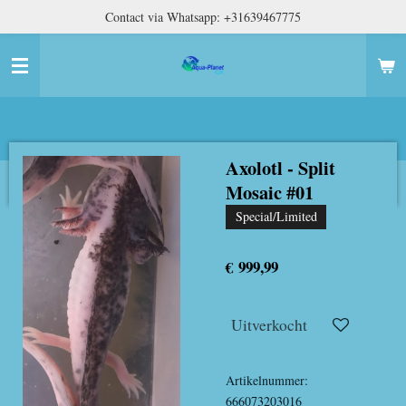
Contact via Whatsapp: +31639467775
Ga
direct
naar
de
hoofdinhoud
Axolotl - Split
Mosaic #01
Special/Limited
€ 999,99
Uitverkocht
Artikelnummer:
666073203016