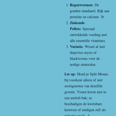
Regenwormen:
De
gouden standaard. Rijk aan
proteïne en calcium. 🪱
Zinkende
Pellets:
Speciaal
ontwikkelde voeding met
alle essentiële vitamines.
Variatie:
Wissel af met
diepvries mysis of
blackworms voor de
nodige mineralen.
Let op:
Houd je Split Mosaic
bij voorkeur alleen of met
soortgenoten van dezelfde
grootte. Vissen horen niet in
een axolotl-bak; ze
beschadigen de kwetsbare
kieuwen of eindigen zelf als
riskante snack. ⚠️