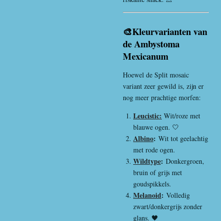
🎨Kleurvarianten van
de Ambystoma
Mexicanum
Hoewel de Split mosaic
variant zeer gewild is, zijn er
nog meer prachtige morfen:
Leucistic:
Wit/roze met
blauwe ogen. 🤍
Albino
:
Wit tot geelachtig
met rode ogen.
Wildtype
:
Donkergroen,
bruin of grijs met
goudspikkels.
Melanoid
:
Volledig
zwart/donkergrijs zonder
glans. 🖤