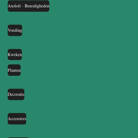
Axolotl - Benodigheden
Voeding
Kweken
Planten
Decoratie
Accesoires