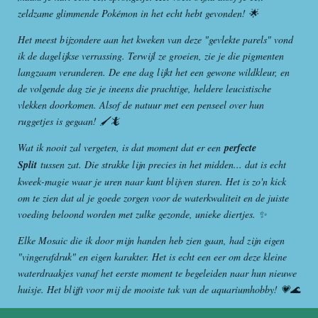
zeldzame glimmende Pokémon in het echt hebt gevonden! 🌟
Het meest bijzondere aan het kweken van deze "gevlekte parels" vond
ik de dagelijkse verrassing. Terwijl ze groeien, zie je die pigmenten
langzaam veranderen. De ene dag lijkt het een gewone wildkleur, en
de volgende dag zie je ineens die prachtige, heldere leucistische
vlekken doorkomen. Alsof de natuur met een penseel over hun
ruggetjes is gegaan! 🖌️🦎
Wat ik nooit zal vergeten, is dat moment dat er een
perfecte
Split
tussen zat. Die strakke lijn precies in het midden... dat is echt
kweek-magie waar je uren naar kunt blijven staren. Het is zo'n kick
om te zien dat al je goede zorgen voor de waterkwaliteit en de juiste
voeding beloond worden met zulke gezonde, unieke diertjes. ✨
Elke Mosaic die ik door mijn handen heb zien gaan, had zijn eigen
"vingerafdruk" en eigen karakter. Het is echt een eer om deze kleine
waterdraakjes vanaf het eerste moment te begeleiden naar hun nieuwe
huisje. Het blijft voor mij de mooiste tak van de aquariumhobby! 💗🌊