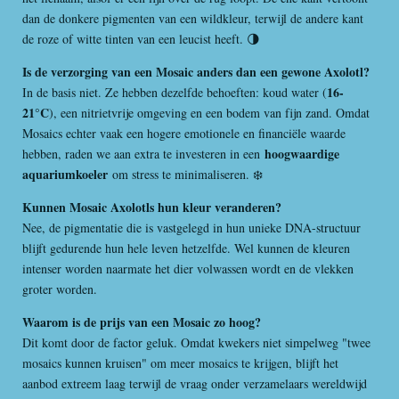
dan de donkere pigmenten van een wildkleur, terwijl de andere kant
de roze of witte tinten van een leucist heeft. 🌗
Is de verzorging van een Mosaic anders dan een gewone Axolotl?
16-
In de basis niet. Ze hebben dezelfde behoeften: koud water (
21°C
), een nitrietvrije omgeving en een bodem van fijn zand. Omdat
Mosaics echter vaak een hogere emotionele en financiële waarde
hoogwaardige
hebben, raden we aan extra te investeren in een
aquariumkoeler
om stress te minimaliseren. ❄️
Kunnen Mosaic Axolotls hun kleur veranderen?
Nee, de pigmentatie die is vastgelegd in hun unieke DNA-structuur
blijft gedurende hun hele leven hetzelfde. Wel kunnen de kleuren
intenser worden naarmate het dier volwassen wordt en de vlekken
groter worden.
Waarom is de prijs van een Mosaic zo hoog?
Dit komt door de factor geluk. Omdat kwekers niet simpelweg "twee
mosaics kunnen kruisen" om meer mosaics te krijgen, blijft het
aanbod extreem laag terwijl de vraag onder verzamelaars wereldwijd