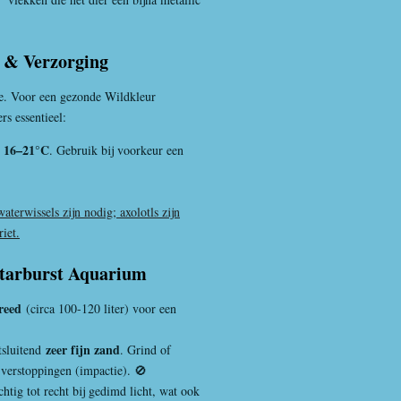
n & Verzorging
e. Voor een gezonde Wildkleur
rs essentieel:
16–21°C
. Gebruik bij voorkeur een
aterwissels zijn nodig; axolotls zijn
iet.
 Starburst Aquarium
reed
(circa 100-120 liter) voor een
zeer fijn zand
tsluitend
. Grind of
e verstoppingen (impactie). 🚫
tig tot recht bij gedimd licht, wat ook