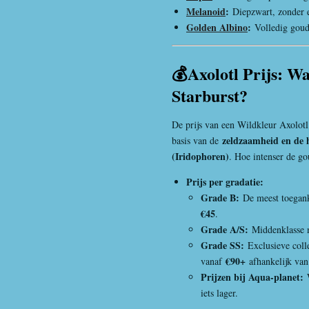
Melanoid
:
Diepzwart, zonder 
Golden Albino
:
Volledig goud
💰Axolotl Prijs: W
Starburst?
De prijs van een Wildkleur Axolotl v
zeldzaamheid en de 
basis van de
(Iridophoren)
. Hoe intenser de go
Prijs per gradatie:
Grade B:
De meest toeganke
€45
.
Grade A/S:
Middenklasse 
Grade SS:
Exclusieve colle
€90+
vanaf
afhankelijk van
Prijzen bij Aqua-planet:
W
iets lager.