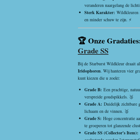
veranderen naargelang de lichti
Sterk Karakter:
Wildkleuren 
en minder schuw te zijn. ⚡
🏆 Onze Gradaties
Grade SS
Bij de Starburst Wildkleur draait a
Iridophoren
. Wij hanteren vier gra
kunt kiezen die u zoekt:
Grade B:
Een prachtige, natuu
verspreide goudspikkels. 🥉
Grade A:
Duidelijk zichtbare 
lichaam en de vinnen. 🥈
Grade S:
Hoge concentratie a
te groeperen tot glanzende clus
Grade SS (Collector's Item):
geclusterde gouden "sterrenstof