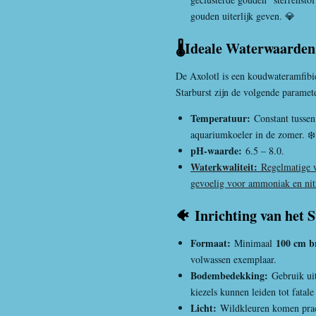
gouden uiterlijk geven. 💎
🌡️Ideale Waterwaarde
De Axolotl is een koudwateramfibi
Starburst zijn de volgende paramete
Temperatuur:
Constant tussen
aquariumkoeler in de zomer. ❄️
pH-waarde:
6.5 – 8.0.
Waterkwaliteit:
Regelmatige w
gevoelig voor ammoniak en nitr
🐠
Inrichting van het
Formaat:
100 cm b
Minimaal
volwassen exemplaar.
Bodembedekking:
Gebruik ui
kiezels kunnen leiden tot fatal
Licht:
Wildkleuren komen prach