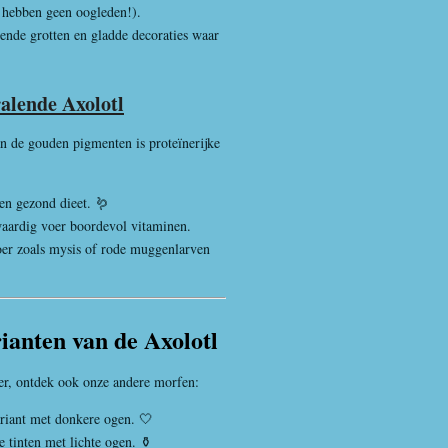
e hebben geen oogleden!).
ende grotten en gladde decoraties waar
ralende Axolotl
n de gouden pigmenten is proteïnerijke
en gezond dieet. 🪱
ardig voer boordevol vitaminen.
oer zoals mysis of rode muggenlarven
anten van de Axolotl
der, ontdek ook onze andere morfen:
ariant met donkere ogen. 🤍
 tinten met lichte ogen. ⚱️