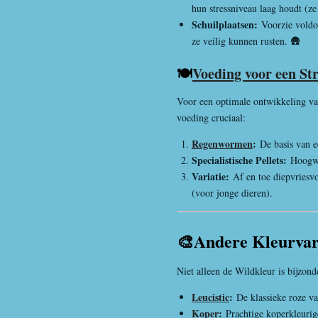
hun stressniveau laag houdt (z
Schuilplaatsen:
Voorzie voldo
ze veilig kunnen rusten. 🛖
🍽️
Voeding voor een St
Voor een optimale ontwikkeling va
voeding cruciaal:
Regenwormen
:
De basis van e
Specialistische Pellets:
Hoogwa
Variatie:
Af en toe diepvriesv
(voor jonge dieren).
🎨Andere Kleurvari
Niet alleen de Wildkleur is bijzon
Leucistic
:
De klassieke roze v
Koper
:
Prachtige koperkleurige