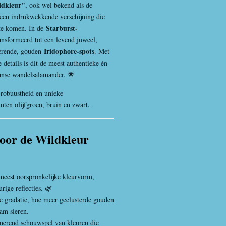
dkleur"
, ook wel bekend als de
s een indrukwekkende verschijning die
Starburst-
 te komen. In de
ansformeerd tot een levend juweel,
Iridophore-spots
terende, gouden
. Met
 details is dit de meest authentieke én
aanse wandelsalamander. 🌟
 robuustheid en unieke
nten olijfgroen, bruin en zwart.
oor de Wildkleur
meest oorspronkelijke kleurvorm,
rige reflecties. 🌿
e gradatie, hoe meer geclusterde gouden
am sieren.
inerend schouwspel van kleuren die