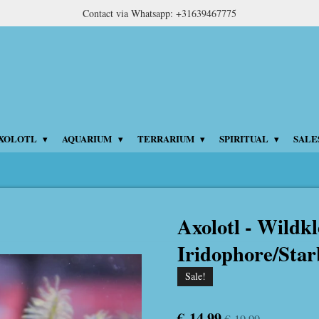
Contact via Whatsapp: +31639467775
XOLOTL
AQUARIUM
TERRARIUM
SPIRITUAL
SALE
Axolotl - Wildk
Iridophore/Star
Sale!
€ 14,99
€ 19,99