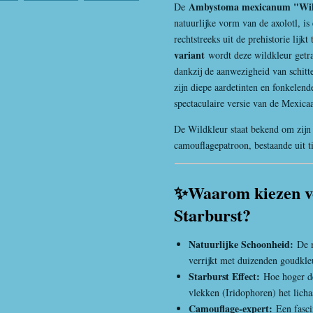
Ambystoma mexicanum "Wil
De
natuurlijke vorm van de axolotl, i
rechtstreeks uit de prehistorie lijkt
variant
wordt deze wildkleur getr
dankzij de aanwezigheid van schit
zijn diepe aardetinten en fonkelende
spectaculaire versie van de Mexic
De Wildkleur staat bekend om zijn
camouflagepatroon, bestaande uit ti
✨Waarom kiezen v
Starburst?
Natuurlijke Schoonheid:
De 
verrijkt met duizenden goudkleu
Starburst Effect:
Hoe hoger d
vlekken (Iridophoren) het licha
Camouflage-expert:
Een fasc