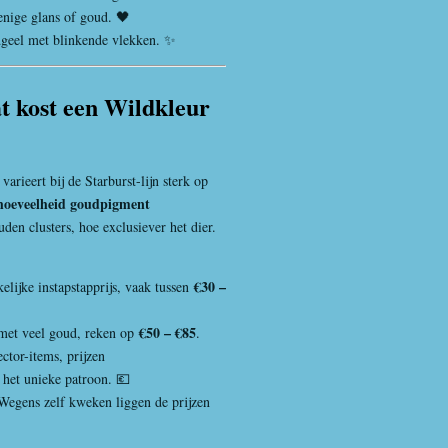
enige glans of goud. 🖤
geel met blinkende vlekken. ✨
at kost een Wildkleur
arieert bij de Starburst-lijn sterk op
hoeveelheid goudpigment
uden clusters, hoe exclusiever het dier.
€30 –
lijke instapstapprijs, vaak tussen
€50 – €85
met veel goud, reken op
.
ctor-items, prijzen
 het unieke patroon. 💶
egens zelf kweken liggen de prijzen