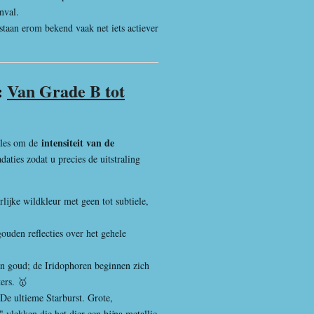
nval.
staan erom bekend vaak net iets actiever
:
Van Grade B tot
intensiteit van de
lles om de
daties zodat u precies de uitstraling
rlijke wildkleur met geen tot subtiele,
gouden reflecties over het gehele
an goud; de Iridophoren beginnen zich
ters. 🥇
De ultieme Starburst. Grote,
" vlekken die het dier een bijna metallic