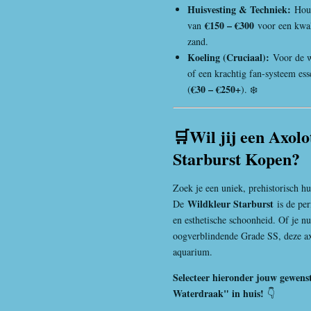
Huisvesting & Techniek:
Houd
€150 – €300
van
voor een kwal
zand.
Koeling (Cruciaal):
Voor de 
of een krachtig fan-systeem ess
€30 – €250+
(
). ❄️
🛒Wil jij een Axolo
Starburst Kopen?
Zoek je een uniek, prehistorisch h
Wildkleur Starburst
De
is de pe
en esthetische schoonheid. Of je nu
oogverblindende Grade SS, deze ax
aquarium.
Selecteer hieronder jouw gewens
Waterdraak" in huis!
👇