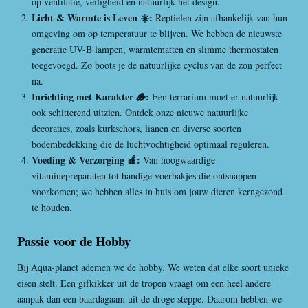
op ventilatie, veiligheid en natuurlijk het design.
Licht & Warmte is Leven ☀️:
Reptielen zijn afhankelijk van hun
omgeving om op temperatuur te blijven. We hebben de nieuwste
generatie UV-B lampen, warmtematten en slimme thermostaten
toegevoegd. Zo boots je de natuurlijke cyclus van de zon perfect
na.
Inrichting met Karakter 🪵:
Een terrarium moet er natuurlijk
ook schitterend uitzien. Ontdek onze nieuwe natuurlijke
decoraties, zoals kurkschors, lianen en diverse soorten
bodembedekking die de luchtvochtigheid optimaal reguleren.
Voeding & Verzorging 🍎:
Van hoogwaardige
vitaminepreparaten tot handige voerbakjes die ontsnappen
voorkomen; we hebben alles in huis om jouw dieren kerngezond
te houden.
Passie voor de Hobby
Bij Aqua-planet ademen we de hobby. We weten dat elke soort unieke
eisen stelt. Een gifkikker uit de tropen vraagt om een heel andere
aanpak dan een baardagaam uit de droge steppe. Daarom hebben we