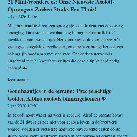
21 Mini-Wondertjes: Onze Nieuwste Axolotl-
Opvangers Zoeken Straks Een Thuis!
2 jun 2026
17:56
Mijn hart maakte direct een sprongetje toen de deur van de opvang
openging. Daar stonden we dan, oog in oog met maar liefst 21
piepkleine mini-wondertjes. Het komt niet vaak voor dat we zo’n
grote groep tegelijk verwelkomen, en deze keer brengt het ook een
belangrijke boodschap met zich mee. Ons onderwaterteam is
uitgebreid met 21 kwetsbare zieltjes die onze hulp keihard nodig
hebben! 🌊
Lees meer »
Goudhaantjes in de opvang: Twee prachtige
Golden Albino axolotls binnengekomen ✨
2 jun 2026
17:56
Je gelooft nooit wat er nu weer is gebeurd. Alsof de recente komst
van de 21 dwergjes nog niet voor genoeg leven in de brouwerij
zorgde, stonden er plotseling nóg twee onverwachte gasten op de
stoep. Soms loopt het stroomlijnen van een opvang nu eenmaal anders