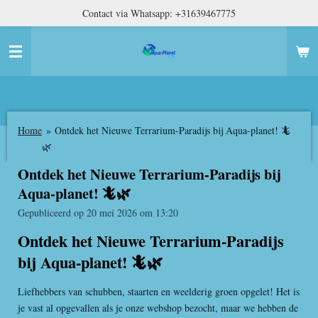
Contact via Whatsapp: +31639467775
Ga
direct
naar
de
hoofdinhoud
Home
»
Ontdek het Nieuwe Terrarium-Paradijs bij Aqua-planet! 🦎
🌿
Ontdek het Nieuwe Terrarium-Paradijs bij
Aqua-planet! 🦎🌿
Gepubliceerd op 20 mei 2026 om 13:20
Ontdek het Nieuwe Terrarium-Paradijs
bij Aqua-planet! 🦎🌿
Liefhebbers van schubben, staarten en weelderig groen opgelet! Het is
je vast al opgevallen als je onze webshop bezocht, maar we hebben de