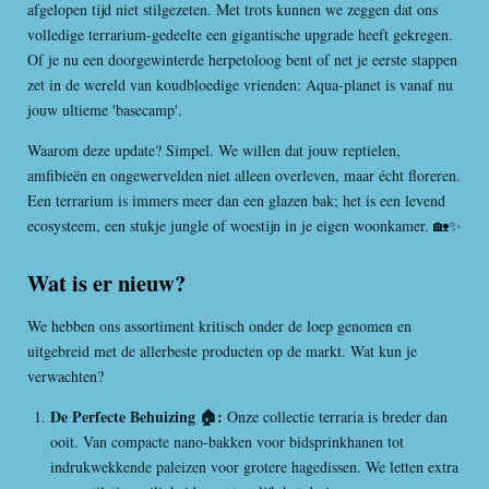
afgelopen tijd niet stilgezeten. Met trots kunnen we zeggen dat ons
volledige terrarium-gedeelte een gigantische upgrade heeft gekregen.
Of je nu een doorgewinterde herpetoloog bent of net je eerste stappen
zet in de wereld van koudbloedige vrienden: Aqua-planet is vanaf nu
jouw ultieme 'basecamp'.
Waarom deze update? Simpel. We willen dat jouw reptielen,
amfibieën en ongewervelden niet alleen overleven, maar écht floreren.
Een terrarium is immers meer dan een glazen bak; het is een levend
ecosysteem, een stukje jungle of woestijn in je eigen woonkamer. 🏡✨
Wat is er nieuw?
We hebben ons assortiment kritisch onder de loep genomen en
uitgebreid met de allerbeste producten op de markt. Wat kun je
verwachten?
De Perfecte Behuizing 🏠:
Onze collectie terraria is breder dan
ooit. Van compacte nano-bakken voor bidsprinkhanen tot
indrukwekkende paleizen voor grotere hagedissen. We letten extra