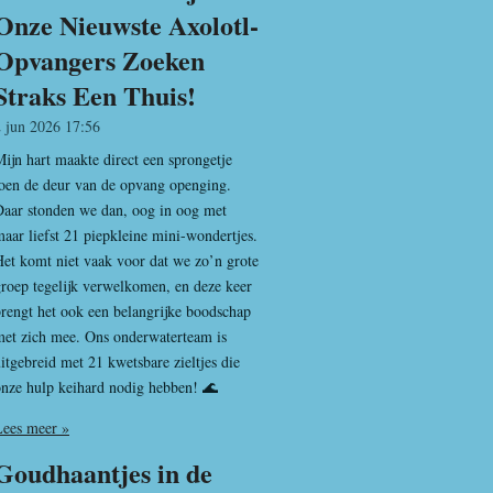
Onze Nieuwste Axolotl-
Opvangers Zoeken
Straks Een Thuis!
2 jun 2026
17:56
ijn hart maakte direct een sprongetje
oen de deur van de opvang openging.
Daar stonden we dan, oog in oog met
aar liefst 21 piepkleine mini-wondertjes.
et komt niet vaak voor dat we zo’n grote
roep tegelijk verwelkomen, en deze keer
rengt het ook een belangrijke boodschap
met zich mee. Ons onderwaterteam is
itgebreid met 21 kwetsbare zieltjes die
nze hulp keihard nodig hebben! 🌊
Lees meer »
Goudhaantjes in de