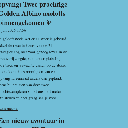
opvang: Twee prachtige
Golden Albino axolotls
binnengekomen ✨
2 jun 2026
17:56
e gelooft nooit wat er nu weer is gebeurd.
lsof de recente komst van de 21
wergjes nog niet voor genoeg leven in de
rouwerij zorgde, stonden er plotseling
óg twee onverwachte gasten op de stoep.
oms loopt het stroomlijnen van een
opvang nu eenmaal anders dan gepland,
aar bij het zien van deze twee
rachtexemplaren smolt ons hart meteen.
e stellen ze heel graag aan je voor!
Lees meer »
Een nieuw avontuur in