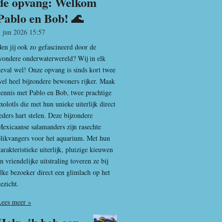
de opvang: Welkom
Pablo en Bob! 🌊
1 jun 2026
15:57
en jij ook zo gefascineerd door de
wondere onderwaterwereld? Wij in elk
eval wel! Onze opvang is sinds kort twee
el heel bijzondere bewoners rijker. Maak
ennis met Pablo en Bob, twee prachtige
xolotls die met hun unieke uiterlijk direct
eders hart stelen. Deze bijzondere
exicaanse salamanders zijn rasechte
likvangers voor het aquarium. Met hun
arakteristieke uiterlijk, pluizige kieuwen
n vriendelijke uitstraling toveren ze bij
lke bezoeker direct een glimlach op het
ezicht.
Lees meer »