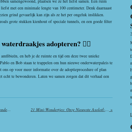
 hebben samengewoond, plaatsen we ze het liefst samen. Een ruim
t liefst met een minimale lengte van 100 centimeter. Denk daarnaast
ien grind gevaarlijk kan zijn als ze het per ongeluk inslikken.
oals grote stukken kienhout of speciale tunnels, en een goede filter
 waterdraakjes adopteren? 🙋‍♂️
M
t
 amfibieën, en heb je de ruimte en tijd om deze twee unieke
Pablo en Bob staan te trappelen om hun nieuwe onderwaterpaleis te
m
 ons op voor meer informatie over de adoptieprocedure of plan
H
t echt te bewonderen. Laten we samen zorgen dat dit verhaal een
g
b
u
o
Help, ik heb een axolotl in het wild gevonden! Wat nu?
21 Mini-Wondertjes: Onze Nieuwste Axolotl-Opvangers Zoeken Straks Een Thuis!
»