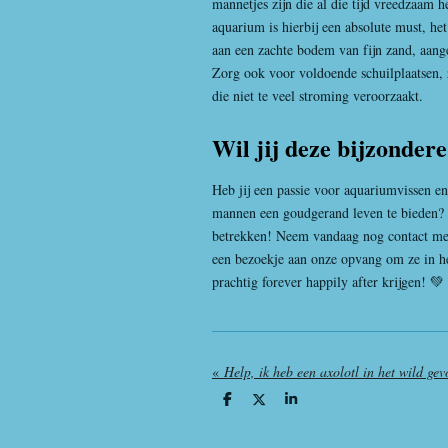
mannetjes zijn die al die tijd vreedzaam
aquarium is hierbij een absolute must, he
aan een zachte bodem van fijn zand, aangez
Zorg ook voor voldoende schuilplaatsen, z
die niet te veel stroming veroorzaakt.
Wil jij deze bijzondere
Heb jij een passie voor aquariumvissen en
mannen een goudgerand leven te bieden? 
betrekken! Neem vandaag nog contact met
een bezoekje aan onze opvang om ze in he
prachtig forever happily after krijgen! 💚
«
D
D
S
e
e
h
l
e
a
e
l
r