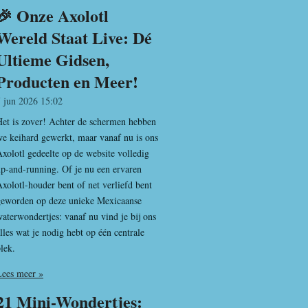
🎉 Onze Axolotl
Wereld Staat Live: Dé
Ultieme Gidsen,
Producten en Meer!
7 jun 2026
15:02
et is zover! Achter de schermen hebben
e keihard gewerkt, maar vanaf nu is ons
xolotl gedeelte op de website volledig
p-and-running. Of je nu een ervaren
xolotl-houder bent of net verliefd bent
geworden op deze unieke Mexicaanse
aterwondertjes: vanaf nu vind je bij ons
lles wat je nodig hebt op één centrale
lek.
Lees meer »
21 Mini-Wondertjes: