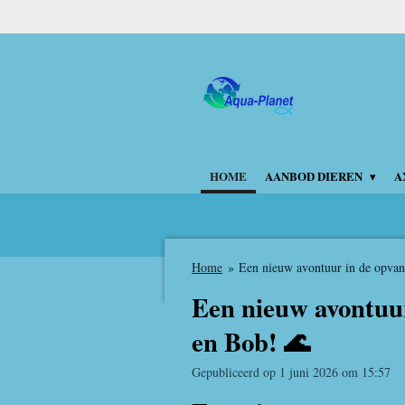
Ga
direct
naar
de
hoofdinhoud
HOME
AANBOD DIEREN
A
Home
»
Een nieuw avontuur in de opva
Een nieuw avontuu
en Bob! 🌊
Gepubliceerd op 1 juni 2026 om 15:57