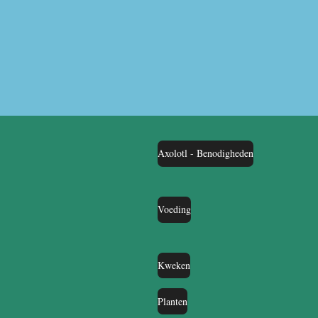
Axolotl - Benodigheden
Voeding
Kweken
Planten