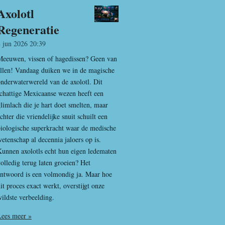
Axolotl
Regeneratie
8 jun 2026
20:39
Meeuwen, vissen of hagedissen? Geen van
llen! Vandaag duiken we in de magische
nderwaterwereld van de axolotl. Dit
chattige Mexicaanse wezen heeft een
limlach die je hart doet smelten, maar
chter die vriendelijke snuit schuilt een
iologische superkracht waar de medische
etenschap al decennia jaloers op is.
unnen axolotls echt hun eigen ledematen
olledig terug laten groeien? Het
antwoord is een volmondig ja. Maar hoe
it proces exact werkt, overstijgt onze
ildste verbeelding.
Lees meer »