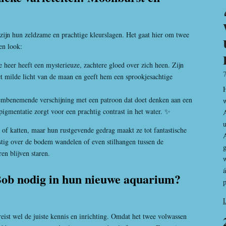
zijn hun zeldzame en prachtige kleurslagen. Het gaat hier om twee
en look:
 heer heeft een mysterieuze, zachtere gloed over zich heen. Zijn
t milde licht van de maan en geeft hem een sprookjesachtige
H
mbenemende verschijning met een patroon dat doet denken aan een
w
pigmentatie zorgt voor een prachtig contrast in het water. ✨
A
u
of katten, maar hun rustgevende gedrag maakt ze tot fantastische
A
ustig over de bodem wandelen of even stilhangen tussen de
en blijven staren.
w
á
ob nodig in hun nieuwe aquarium?
p
ist wel de juiste kennis en inrichting. Omdat het twee volwassen