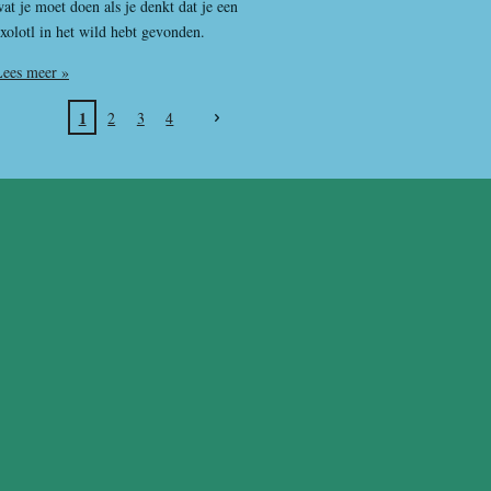
at je moet doen als je denkt dat je een
xolotl in het wild hebt gevonden.
Lees meer »
1
2
3
4