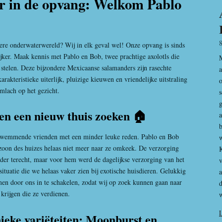
r in de opvang: Welkom Pablo
ere onderwaterwereld? Wij in elk geval wel! Onze opvang is sinds
jker. Maak kennis met Pablo en Bob, twee prachtige axolotls die
t stelen. Deze bijzondere Mexicaanse salamanders zijn rasechte
a
akteristieke uiterlijk, pluizige kieuwen en vriendelijke uitstraling
o
imlach op het gezicht.
s
g
n een nieuw thuis zoeken 🏠
a
b
 zwemmende vrienden met een minder leuke reden. Pablo en Bob
w
zoon des huizes helaas niet meer naar ze omkeek. De verzorging
K
der terecht, maar voor hem werd de dagelijkse verzorging van het
v
ituatie die we helaas vaker zien bij exotische huisdieren. Gelukkig
omen door ons in te schakelen, zodat wij op zoek kunnen gaan naar
d
 krijgen die ze verdienen.
w
ieke variëteiten: Moonburst en