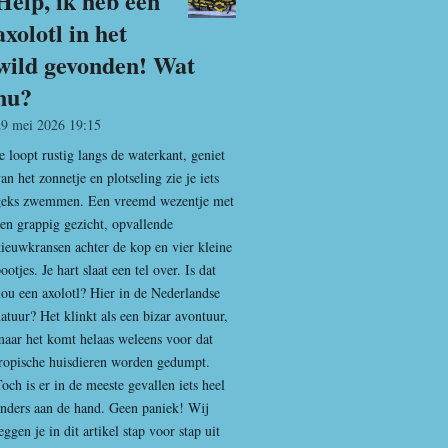
Help, ik heb een
axolotl in het
wild gevonden! Wat
nu?
29 mei 2026
19:15
e loopt rustig langs de waterkant, geniet
an het zonnetje en plotseling zie je iets
geks zwemmen. Een vreemd wezentje met
en grappig gezicht, opvallende
ieuwkransen achter de kop en vier kleine
ootjes. Je hart slaat een tel over. Is dat
ou een axolotl? Hier in de Nederlandse
atuur? Het klinkt als een bizar avontuur,
aar het komt helaas weleens voor dat
ropische huisdieren worden gedumpt.
och is er in de meeste gevallen iets heel
nders aan de hand. Geen paniek! Wij
eggen je in dit artikel stap voor stap uit