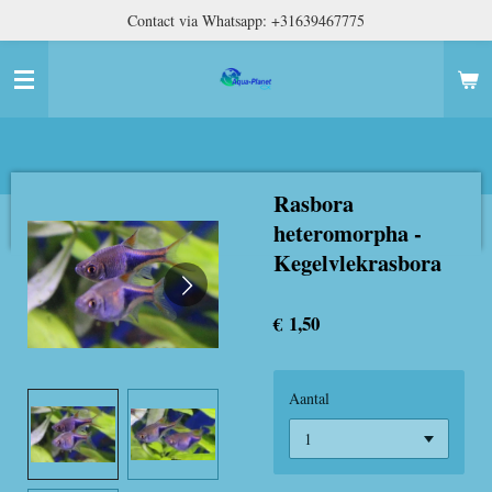
Contact via Whatsapp: +31639467775
Ga
direct
naar
de
hoofdinhoud
Rasbora
heteromorpha -
Kegelvlekrasbora
€ 1,50
Aantal