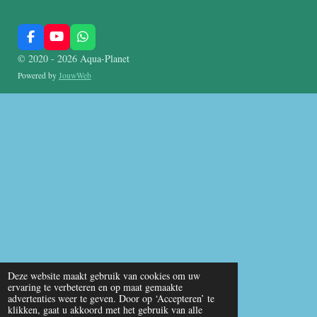
F
Y
W
a
o
h
© 2020 - 2026 Aqua-Planet
c
u
a
e
T
t
Powered by
JouwWeb
b
u
s
o
b
A
o
e
p
k
p
Deze website maakt gebruik van cookies om uw
ervaring te verbeteren en op maat gemaakte
advertenties weer te geven. Door op ‘Accepteren’ te
klikken, gaat u akkoord met het gebruik van alle