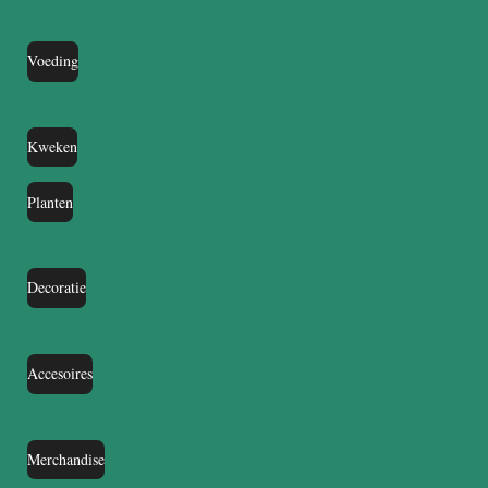
Voeding
Kweken
Planten
Decoratie
Accesoires
Merchandise