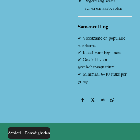
Regelmatig water
verversen aanbevolen
Samenvatting
✔ Vreedzame en populaire
scholenvis
✔ Ideaal voor beginners
✔ Geschikt voor
gezelschapsaquarium
✔ Minimaal 6–10 stuks per
groep
D
D
S
D
e
e
h
e
l
e
a
l
e
l
r
e
n
e
n
Axolotl - Benodigheden