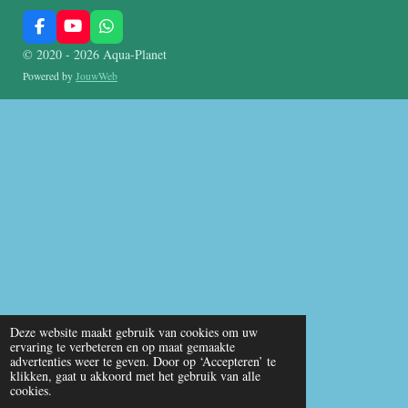
F
Y
W
a
o
h
© 2020 - 2026 Aqua-Planet
c
u
a
e
T
t
Powered by
JouwWeb
b
u
s
o
b
A
o
e
p
k
p
Deze website maakt gebruik van cookies om uw
ervaring te verbeteren en op maat gemaakte
advertenties weer te geven. Door op ‘Accepteren’ te
klikken, gaat u akkoord met het gebruik van alle
cookies.