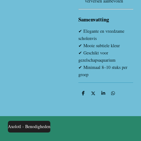
verversen aanbevolen
Samenvatting
✔ Elegante en vreedzame
scholenvis
✔ Mooie subtiele kleur
✔ Geschikt voor
gezelschapsaquarium
✔ Minimaal 8–10 stuks per
groep
D
D
S
D
e
e
h
e
l
e
a
l
e
l
r
e
n
e
n
Axolotl - Benodigheden