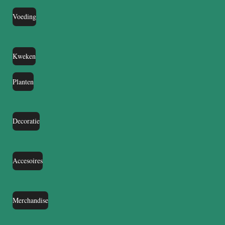
Voeding
Kweken
Planten
Decoratie
Accesoires
Merchandise