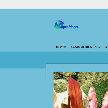
Ga
direct
naar
de
hoofdinhoud
HOME
AANBOD DIEREN
A