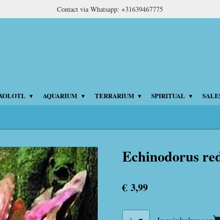
Contact via Whatsapp: +31639467775
XOLOTL
AQUARIUM
TERRARIUM
SPIRITUAL
SALE
Echinodorus re
€ 3,99