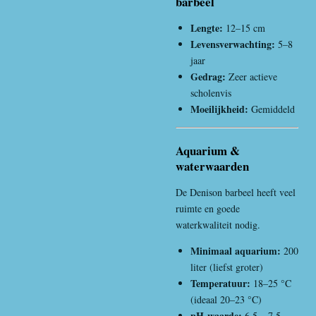
barbeel
Lengte:
12–15 cm
Levensverwachting:
5–8
jaar
Gedrag:
Zeer actieve
scholenvis
Moeilijkheid:
Gemiddeld
Aquarium &
waterwaarden
De Denison barbeel heeft veel
ruimte en goede
waterkwaliteit nodig.
Minimaal aquarium:
200
liter (liefst groter)
Temperatuur:
18–25 °C
(ideaal 20–23 °C)
pH-waarde:
6.5 – 7.5