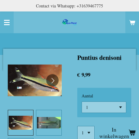
Contact via Whatsapp: +31639467775
Ga
direct
naar
de
hoofdinhoud
Puntius denisoni
€ 9,99
Aantal
In
winkelwagen