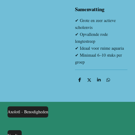
Samenvatting
✔ Grote en zeer actieve
scholenvis
✔ Opvallende rode
lengtestreep
✔ Ideaal voor ruime aquaria
✔ Minimaal 6–10 stuks per
groep
D
D
S
D
e
e
h
e
l
e
a
l
e
l
r
e
n
e
n
Axolotl - Benodigheden