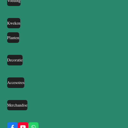
Voeding
Kweken
Planten
Decoratie
Accesoires
Merchandise