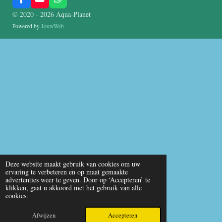
F
Y
W
a
o
h
© 2020 - 2026 Aqua-Planet
c
u
a
e
T
t
Powered by
JouwWeb
b
u
s
o
b
A
o
e
p
k
p
Deze website maakt gebruik van cookies om uw
ervaring te verbeteren en op maat gemaakte
advertenties weer te geven. Door op ‘Accepteren’ te
klikken, gaat u akkoord met het gebruik van alle
cookies.
Afwijzen
Accepteren