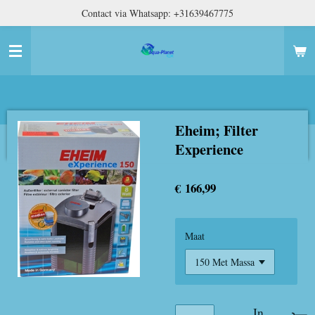
Contact via Whatsapp: +31639467775
Ga
direct
naar
de
hoofdinhoud
Eheim; Filter
Experience
€ 166,99
Maat
In