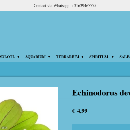
Contact via Whatsapp: +31639467775
XOLOTL
AQUARIUM
TERRARIUM
SPIRITUAL
SALE
Echinodorus dev
€ 4,99