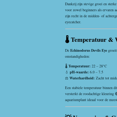
Dankzij zijn stevige groei en sterke
voor zowel beginners als ervaren a
zijn recht in de midden- of achter
eyecatcher.
🌡️ Temperatuur &
Echinodorus Devils Eye
De
groeit
omstandigheden:
Temperatuur:
🌡️
22 – 28°C
pH-waarde:
💧
6.0 – 7.5
Waterhardheid:
⚖️
Zacht tot mid
Een stabiele temperatuur binnen di
versterkt de roodachtige kleuring 
aquariumplant ideaal voor de mees