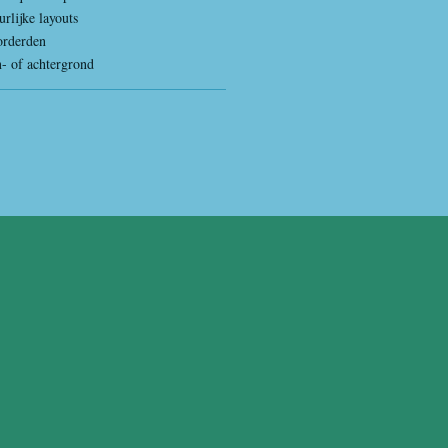
rlijke layouts
orderden
n- of achtergrond