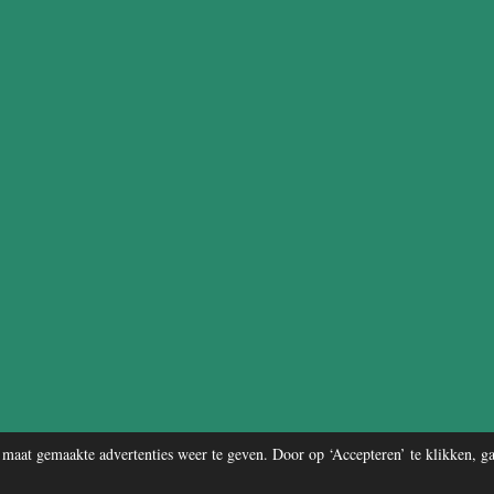
maat gemaakte advertenties weer te geven. Door op ‘Accepteren’ te klikken, g