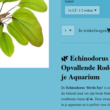
Aantal
In winkelwagen
🌿 Echinodorus 
Opvallende Rode
je Aquarium
Echinodorus ‘Devils Eye’
De
is e
die bekend staat om zijn brede bla
roodbruine tinten 🍃🔥. Deze zwaar
in je aquarium en is perfect voor l