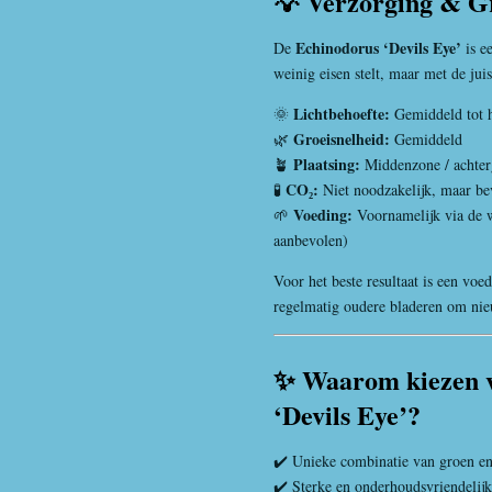
💡 Verzorging & G
Echinodorus ‘Devils Eye’
De
is ee
weinig eisen stelt, maar met de jui
Lichtbehoefte:
🌞
Gemiddeld tot 
Groeisnelheid:
🌿
Gemiddeld
Plaatsing:
🪴
Middenzone / achte
CO₂:
🧪
Niet noodzakelijk, maar bev
Voeding:
🌱
Voornamelijk via de w
aanbevolen)
Voor het beste resultaat is een voe
regelmatig oudere bladeren om nie
✨ Waarom kiezen 
‘Devils Eye’?
✔️ Unieke combinatie van groen en
✔️ Sterke en onderhoudsvriendelij