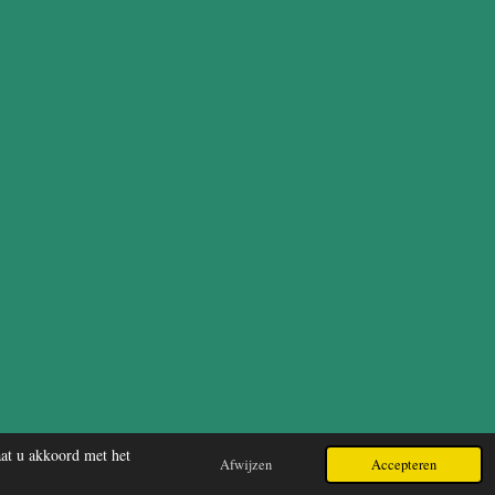
Powered by
JouwWeb
aat u akkoord met het
Afwijzen
Accepteren