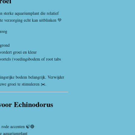
roei
n sterke aquariumplant die relatief
ste verzorging echt kan uitblinken 💚
hoog
rgrond
ordert groei en kleur
ortels (voedingsbodem of root tabs
dingsrijke bodem belangrijk. Verwijder
uwe groei te stimuleren ✂️.
voor Echinodorus
 rode accenten 🍃🔴
ke aquariumplant