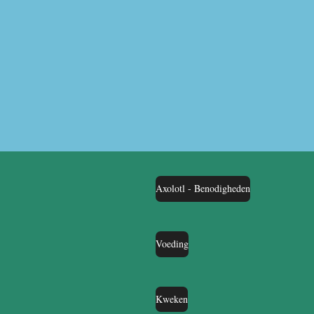
Axolotl - Benodigheden
Voeding
Kweken