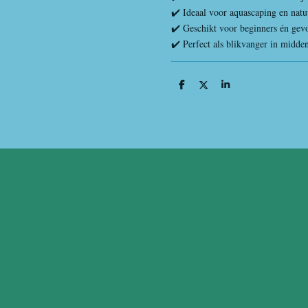
✔️ Ideaal voor aquascaping en natuu
✔️ Geschikt voor beginners én gev
✔️ Perfect als blikvanger in midde
D
D
S
e
e
h
l
e
a
e
l
r
n
e