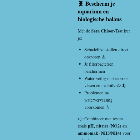
🧬 Bescherm je
aquarium en
biologische balans
Sera Chloor-Test
Met de
kun
je:
Schadelijke stoffen direct
opsporen ⚠️
Je filterbacteriën
beschermen
Water veilig maken voor
vissen en axolotls 🐟🦎
Problemen na
waterverversing
voorkomen 💧
👉 Combineer met testen
pH, nitriet (NO2) en
zoals
ammoniak (NH3/NH4)
voor