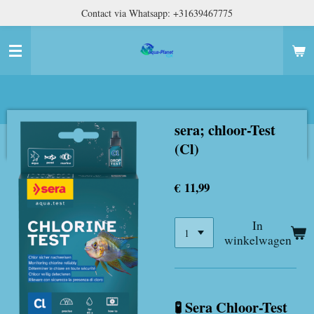
Contact via Whatsapp: +31639467775
Ga
direct
naar
de
hoofdinhoud
sera; chloor-Test
(Cl)
€ 11,99
In
winkelwagen
🧪 Sera Chloor-Test