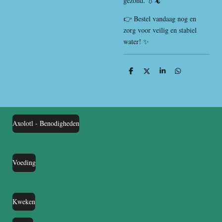
gezond. 💧🦎
👉 Bestel vandaag nog en
zorg voor veilig en stabiel
water! ✨
D
D
S
D
e
e
h
e
l
e
a
l
e
l
r
e
n
e
n
Axolotl - Benodigheden
Voeding
Kweken