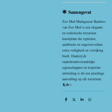
🌟 Samengevat
Zoo Med Madagascar Bamboo
van
Zoo Med
is een elegante
en realistische terrarium
kunstplant die reptielen,
amfibieën en ongewervelden
extra veiligheid en verrijking
biedt. Dankzij de
onderhoudsvriendelijke
eigenschappen en tropische
uitstraling is dit een prachtige
aanvulling op elk terrarium.
🦎🎋✨
D
D
S
D
e
e
h
e
l
e
a
l
e
l
r
e