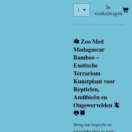
In
winkelwagen
🎋 Zoo Med
Madagascar
Bamboo –
Exotische
Terrarium
Kunstplant voor
Reptielen,
Amfibieën en
Ongewervelden 🦎
🐸🕷️
Breng een tropische en
natuurlijke sfeer in jouw