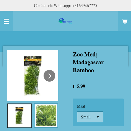
Contact via Whatsapp: +31639467775
Ga
direct
naar
de
hoofdinhoud
Zoo Med;
Madagascar
Bamboo
€ 5,99
Maat