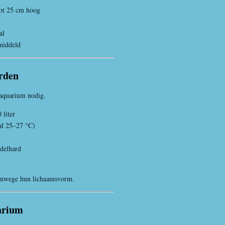
ot 25 cm hoog
al
middeld
rden
 aquarium nodig.
liter
al 25–27 °C)
delhard
anwege hun lichaamsvorm.
uarium