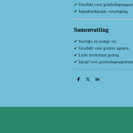
✔ Geschikt voor gezelschapsaquar
✔ Indrukwekkende verschijning
Samenvatting
✔ Sierlijke en rustige vis
✔ Geschikt voor grotere aquaria
✔ Licht territoriaal gedrag
✔ Ideaal voor gezelschapsaquariu
D
D
S
e
e
h
l
e
a
e
l
r
n
e