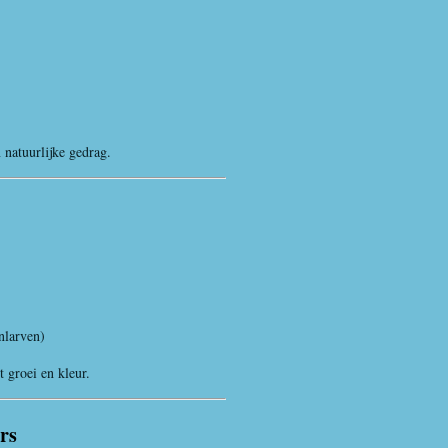
n natuurlijke gedrag.
nlarven)
 groei en kleur.
rs