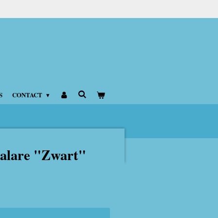
S
CONTACT
calare "Zwart"