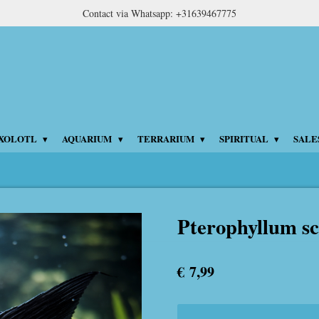
Contact via Whatsapp: +31639467775
XOLOTL
AQUARIUM
TERRARIUM
SPIRITUAL
SALE
Pterophyllum s
€ 7,99