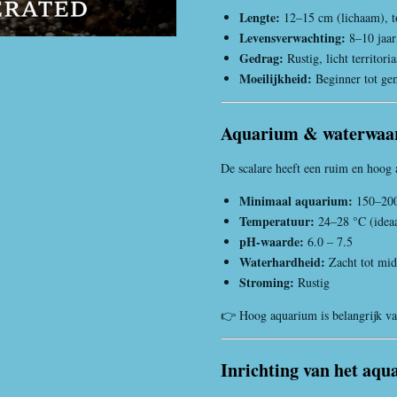
Lengte:
12–15 cm (lichaam), t
Levensverwachting:
8–10 jaar
Gedrag:
Rustig, licht territoria
Moeilijkheid:
Beginner tot ge
Aquarium & waterwaa
De scalare heeft een ruim en hoog
Minimaal aquarium:
150–200 
Temperatuur:
24–28 °C (idea
pH-waarde:
6.0 – 7.5
Waterhardheid:
Zacht tot mid
Stroming:
Rustig
👉 Hoog aquarium is belangrijk v
Inrichting van het aq