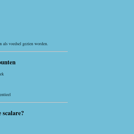
 als voedsel gezien worden.
punten
eek
entieel
 scalare?