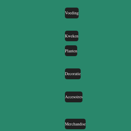
Voeding
Kweken
Planten
Decoratie
Accesoires
Merchandise