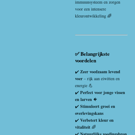
immuunsysteem en zorgen
voor een intensere
kleurontwikkeling 🌈
✅ Belangrijkste
voordelen
Zeer voedzaam levend
✔️
voer
– rijk aan eiwitten en
energie 💪
Perfect voor jonge vissen
✔️
en larven
🐠
Stimuleert groei en
✔️
overlevingskans
Verbetert kleur en
✔️
vitaliteit
🌈
Natuurlijke voedingsbron
✔️