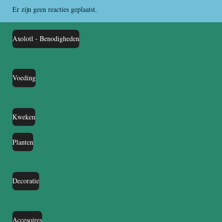
Er zijn geen reacties geplaatst.
Axolotl - Benodigheden
Voeding
Kweken
Planten
Decoratie
Accesoires