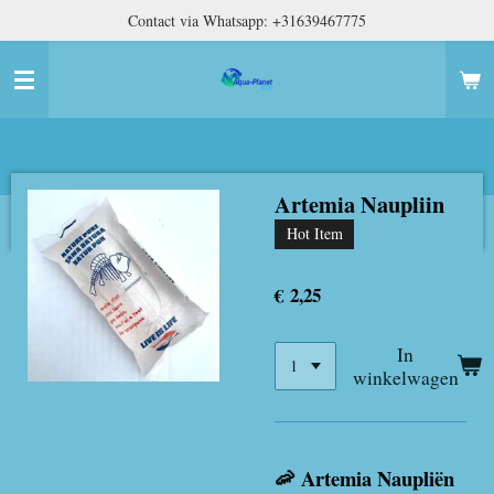
Contact via Whatsapp: +31639467775
Ga
direct
naar
de
hoofdinhoud
Artemia Naupliin
Hot Item
€ 2,25
In
winkelwagen
🦐 Artemia Naupliën