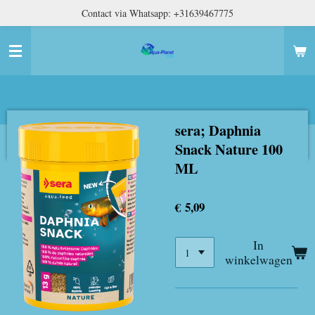
Contact via Whatsapp: +31639467775
Ga
direct
naar
de
hoofdinhoud
sera; Daphnia
Snack Nature 100
ML
€ 5,09
In
winkelwagen