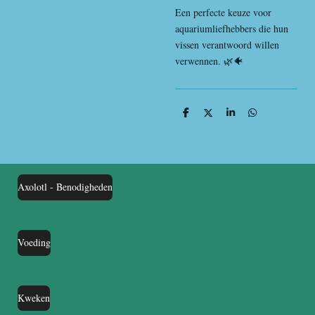
Een perfecte keuze voor
aquariumliefhebbers die hun
vissen verantwoord willen
verwennen. 🌿🐠
D
D
S
D
e
e
h
e
l
e
a
l
e
l
r
e
n
e
n
Axolotl - Benodigheden
Voeding
Kweken