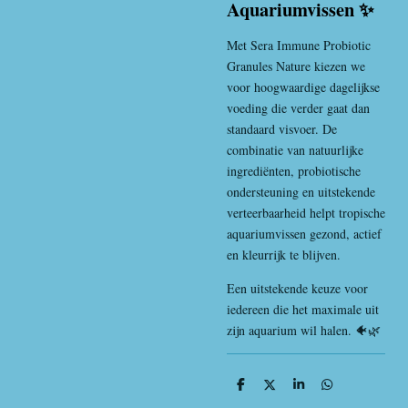
Aquariumvissen ✨
Met Sera Immune Probiotic
Granules Nature kiezen we
voor hoogwaardige dagelijkse
voeding die verder gaat dan
standaard visvoer. De
combinatie van natuurlijke
ingrediënten, probiotische
ondersteuning en uitstekende
verteerbaarheid helpt tropische
aquariumvissen gezond, actief
en kleurrijk te blijven.
Een uitstekende keuze voor
iedereen die het maximale uit
zijn aquarium wil halen. 🐠🌿
D
D
S
D
e
e
h
e