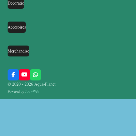
Decoratie
Accesoires
Merchandise
F
Y
W
a
o
h
© 2020 - 2026 Aqua-Planet
c
u
a
e
T
t
Powered by
JouwWeb
b
u
s
o
b
A
o
e
p
k
p