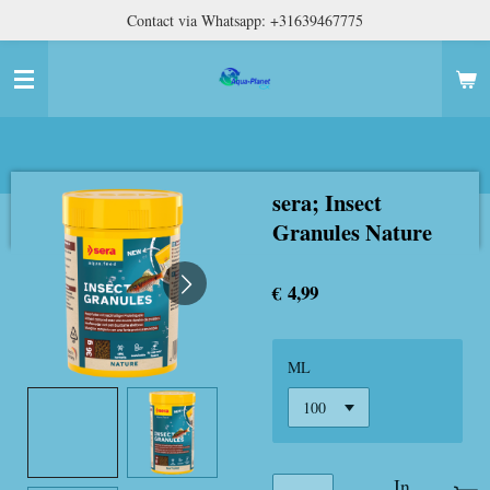
Contact via Whatsapp: +31639467775
Ga
direct
naar
de
hoofdinhoud
sera; Insect
Granules Nature
€ 4,99
ML
In