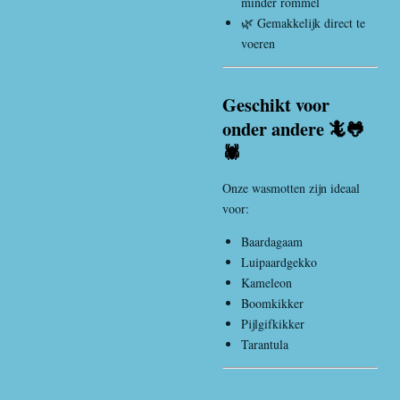
minder rommel
🌿 Gemakkelijk direct te
voeren
Geschikt voor
onder andere 🦎🐸
🕷️
Onze wasmotten zijn ideaal
voor:
Baardagaam
Luipaardgekko
Kameleon
Boomkikker
Pijlgifkikker
Tarantula