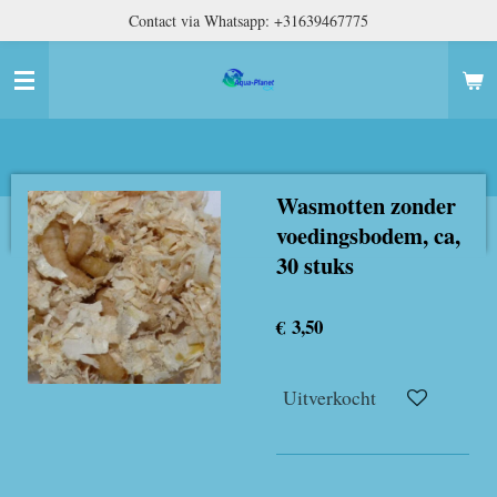
Contact via Whatsapp: +31639467775
Ga
direct
naar
de
hoofdinhoud
Wasmotten zonder
voedingsbodem, ca,
30 stuks
€ 3,50
Uitverkocht