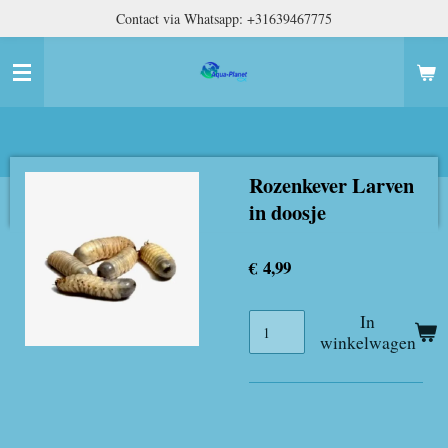
Contact via Whatsapp: +31639467775
Ga
direct
naar
de
hoofdinhoud
Rozenkever Larven
in doosje
€ 4,99
In
winkelwagen