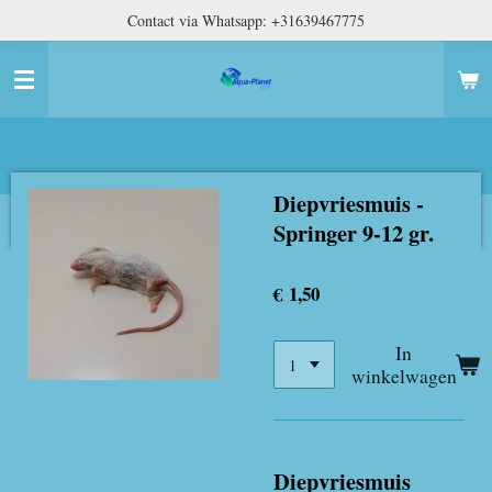
Contact via Whatsapp: +31639467775
Ga
direct
naar
de
hoofdinhoud
Diepvriesmuis -
Springer 9-12 gr.
€ 1,50
In
winkelwagen
Diepvriesmuis