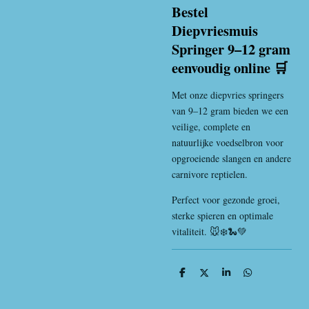
Bestel
Diepvriesmuis
Springer 9–12 gram
eenvoudig online 🛒
Met onze diepvries springers
van 9–12 gram bieden we een
veilige, complete en
natuurlijke voedselbron voor
opgroeiende slangen en andere
carnivore reptielen.
Perfect voor gezonde groei,
sterke spieren en optimale
vitaliteit. 🐭❄️🐍💚
D
D
S
D
e
e
h
e
l
e
a
l
e
l
r
e