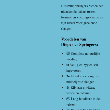
Huismuis
springers bieden een
uitstekende balans tussen
formaat en voedingswaarde en
zijn ideaal voor groeiende
slangen.
Voordelen van
Diepvries Springers:
🐭 Complete natuurlijke
voeding
❄️ Veilig en hygiënisch
ingevroren
🐍 Ideaal voor jonge en
middelgrote slangen
💪 Rijk aan eiwitten,
vetten en calcium
📦 Lang houdbaar in de
vriezer
🌿 Volwaardige voeding