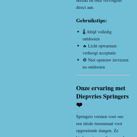
bereikt en bied vervolgens
direct aan.
Gebruikstips:
🌡️ Altijd volledig
ontdooien
🔥 Licht opwarmen
verhoogt acceptatie
🚫 Niet opnieuw invriezen
na ontdooien
Onze ervaring met
Diepvries Springers
❤️
Springers vormen voor ons
een ideale tussenmaat voor
opgroeiende slangen. Ze