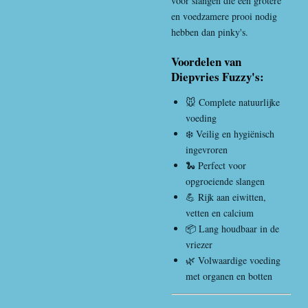
voor slangen die een grotere
en voedzamere prooi nodig
hebben dan pinky's.
Voordelen van
Diepvries Fuzzy's:
🐭 Complete natuurlijke
voeding
❄️ Veilig en hygiënisch
ingevroren
🐍 Perfect voor
opgroeiende slangen
💪 Rijk aan eiwitten,
vetten en calcium
📦 Lang houdbaar in de
vriezer
🌿 Volwaardige voeding
met organen en botten