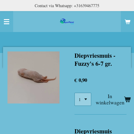
Contact via Whatsapp: +31639467775
Ga
direct
naar
de
hoofdinhoud
Diepvriesmuis -
Fuzzy's 6-7 gr.
€ 0,90
In
winkelwagen
Diepvriesmuis