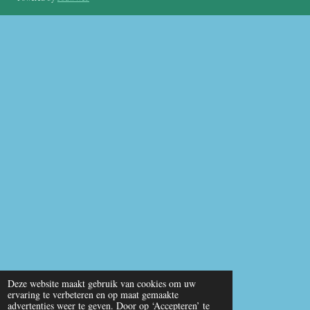
b
u
s
o
b
A
o
e
p
k
p
Deze website maakt gebruik van cookies om uw
ervaring te verbeteren en op maat gemaakte
advertenties weer te geven. Door op ‘Accepteren’ te