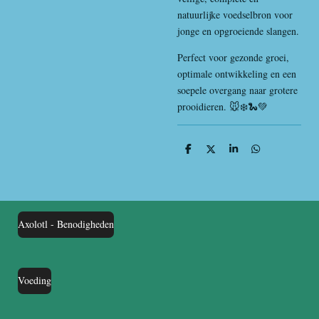
natuurlijke voedselbron voor
jonge en opgroeiende slangen.
Perfect voor gezonde groei,
optimale ontwikkeling en een
soepele overgang naar grotere
prooidieren. 🐭❄️🐍💚
D
D
S
D
e
e
h
e
l
e
a
l
e
l
r
e
n
e
n
Axolotl - Benodigheden
Voeding