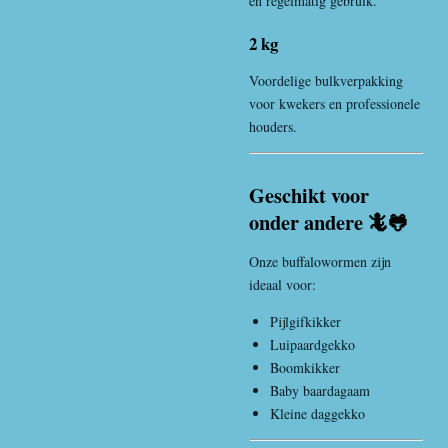
en regelmatig gebruik.
2 kg
Voordelige bulkverpakking
voor kwekers en professionele
houders.
Geschikt voor
onder andere 🦎🐸
Onze buffalowormen zijn
ideaal voor:
Pijlgifkikker
Luipaardgekko
Boomkikker
Baby baardagaam
Kleine daggekko