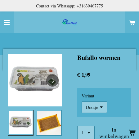
Contact via Whatsapp: +31639467775
Ga
direct
naar
de
hoofdinhoud
Bufallo wormen
€ 1,99
Variant
In
winkelwagen