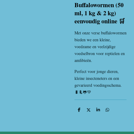
Buffalowormen (50
ml, 1 kg & 2 kg)
eenvoudig online 🛒
Met onze verse buffalowormen
bieden we een kleine,
voedzame en veelzijdige
voedselbron voor reptielen en
amfibieën.
Perfect voor jonge dieren,
kleine insecteneters en een
gevarieerd voedingsschema.
🐛🦎🐸💚
D
D
S
D
e
e
h
e
l
e
a
l
e
l
r
e
n
e
n