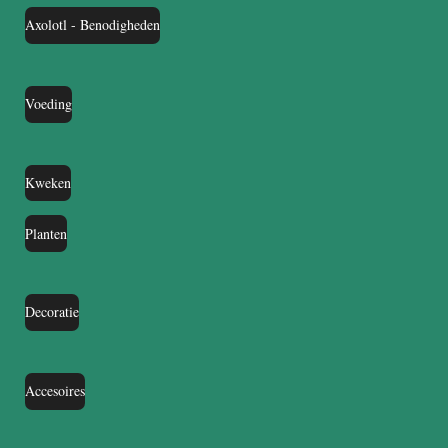
Axolotl - Benodigheden
Voeding
Kweken
Planten
Decoratie
Accesoires