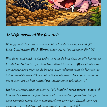
✨ Mijn persoonlijke favoriet!
Ik krijg vaak de vraag wat nou écht het beste voer is, en eerlijk?
Deze
Californian Black Worms
staan bij mij op nummer één! 🏆
Wat ik zo gaaf vind, is dat zodra je ze in de bak doet, ze alle kanten op
kronkelen. Het hele aquarium komt direct tot leven! 🌪️ In plaats van
een hoopje dood voer op de bodem, gaat iedereen (van de kleinste vis
tot de grootste axolotl) er echt actief achteraan. Het is puur vermaak
om te zien hoe ze hun natuurlijke jachtinstinct gebruiken. 🏹
En het grootste pluspunt voor mij als houder?
Geen troebel water!
💧
Omdat de wormen blijven leven totdat ze worden opgegeten, heb je
geen rottende resten die je waterkwaliteit verpesten. Ideaal voor een
gezonde, kraakheldere bak. Een absolute aanrader! 🙌