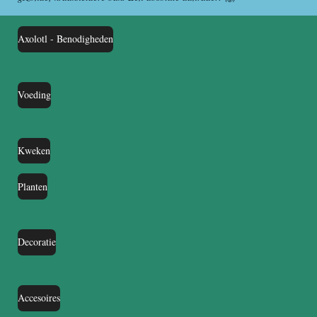
Axolotl - Benodigheden
Voeding
Kweken
Planten
Decoratie
Accesoires