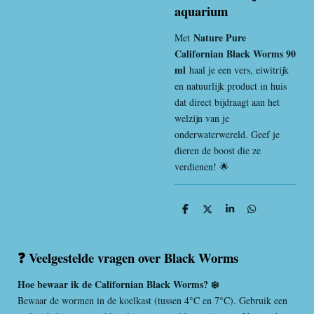
aquarium
Nature Pure
Met
Californian Black Worms 90
ml
haal je een vers, eiwitrijk
en natuurlijk product in huis
dat direct bijdraagt aan het
welzijn van je
onderwaterwereld. Geef je
dieren de boost die ze
verdienen! 🌟
D
D
S
D
e
e
h
e
l
e
a
l
e
l
r
e
n
e
n
❓ Veelgestelde vragen over Black Worms
Hoe bewaar ik de Californian Black Worms? ❄️
Bewaar de wormen in de koelkast (tussen 4°C en 7°C). Gebruik een