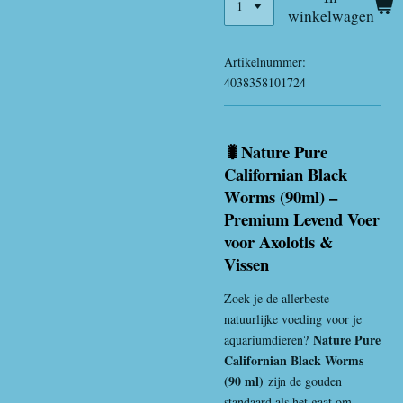
winkelwagen
Artikelnummer:
4038358101724
🐛Nature Pure
Californian Black
Worms (90ml) –
Premium Levend Voer
voor Axolotls &
Vissen
Zoek je de allerbeste
natuurlijke voeding voor je
Nature Pure
aquariumdieren?
Californian Black Worms
(90 ml)
zijn de gouden
standaard als het gaat om