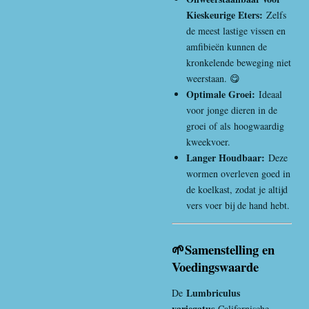
Kieskeurige Eters:
Zelfs
de meest lastige vissen en
amfibieën kunnen de
kronkelende beweging niet
weerstaan. 😋
Optimale Groei:
Ideaal
voor jonge dieren in de
groei of als
hoogwaardig
kweekvoer
.
Langer Houdbaar:
Deze
wormen overleven goed in
de koelkast, zodat je altijd
vers voer bij de hand hebt.
🌱Samenstelling en
Voedingswaarde
Lumbriculus
De
variegatus
Californische