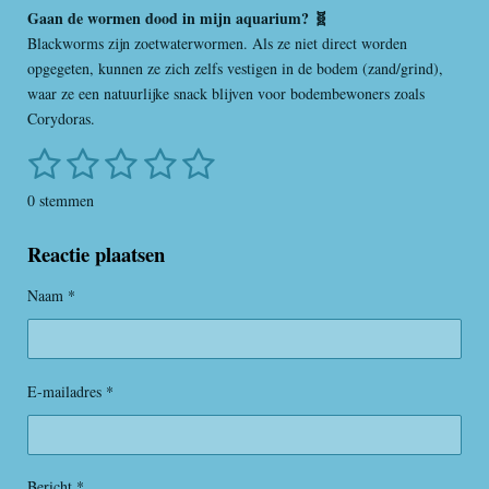
Gaan de wormen dood in mijn aquarium? 🧬
Blackworms zijn zoetwaterwormen. Als ze niet direct worden
opgegeten, kunnen ze zich zelfs vestigen in de bodem (zand/grind),
waar ze een natuurlijke snack blijven voor bodembewoners zoals
Corydoras.
1
2
3
4
5
S
R
t
a
s
s
s
s
s
e
0 stemmen
t
m
t
t
t
t
t
i
m
Reactie plaatsen
e
e
e
e
e
n
e
n
g
r
r
r
r
r
Naam *
:
r
r
r
r
0
s
e
e
e
e
t
E-mailadres *
n
n
n
n
e
r
r
e
Bericht *