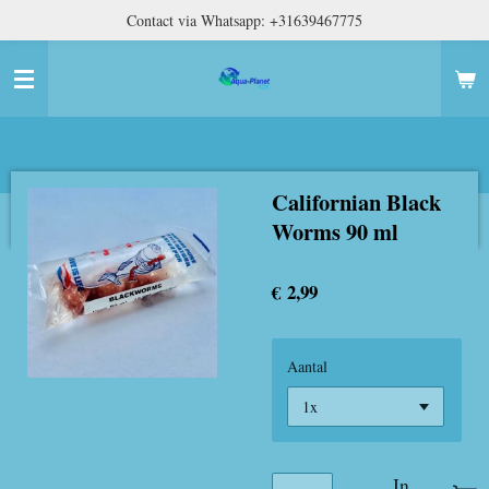
Contact via Whatsapp: +31639467775
Ga
direct
naar
de
hoofdinhoud
Californian Black
Worms 90 ml
€ 2,99
Aantal
In