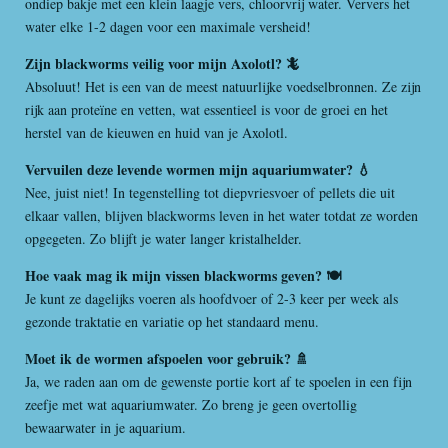
ondiep bakje met een klein laagje vers, chloorvrij water. Ververs het
water elke 1-2 dagen voor een maximale versheid!
Zijn blackworms veilig voor mijn Axolotl? 🦎
Absoluut! Het is een van de meest natuurlijke voedselbronnen. Ze zijn
rijk aan proteïne en vetten, wat essentieel is voor de groei en het
herstel van de kieuwen en huid van je Axolotl.
Vervuilen deze levende wormen mijn aquariumwater? 💧
Nee, juist niet! In tegenstelling tot diepvriesvoer of pellets die uit
elkaar vallen, blijven blackworms leven in het water totdat ze worden
opgegeten. Zo blijft je water langer kristalhelder.
Hoe vaak mag ik mijn vissen blackworms geven? 🍽️
Je kunt ze dagelijks voeren als hoofdvoer of 2-3 keer per week als
gezonde traktatie en variatie op het standaard menu.
Moet ik de wormen afspoelen voor gebruik? 🚿
Ja, we raden aan om de gewenste portie kort af te spoelen in een fijn
zeefje met wat aquariumwater. Zo breng je geen overtollig
bewaarwater in je aquarium.