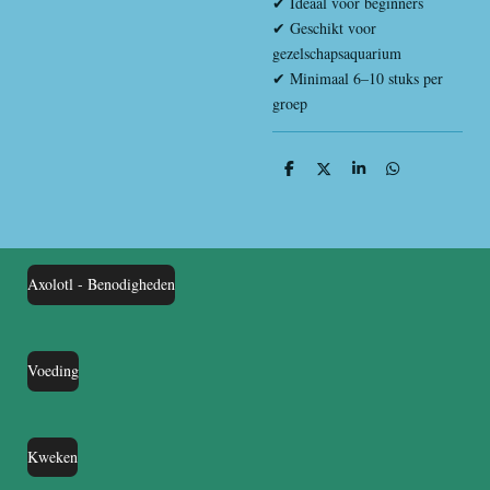
✔ Ideaal voor beginners
✔ Geschikt voor
gezelschapsaquarium
✔ Minimaal 6–10 stuks per
groep
D
D
S
D
e
e
h
e
l
e
a
l
e
l
r
e
n
e
n
Axolotl - Benodigheden
Voeding
Kweken