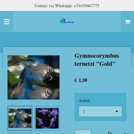
Contact via Whatsapp: +31639467775
Ga
direct
naar
de
hoofdinhoud
Gymnocorymbus
ternetzi "Gold"
€ 1,50
Aantal
In