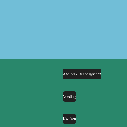
Axolotl - Benodigheden
Voeding
Kweken