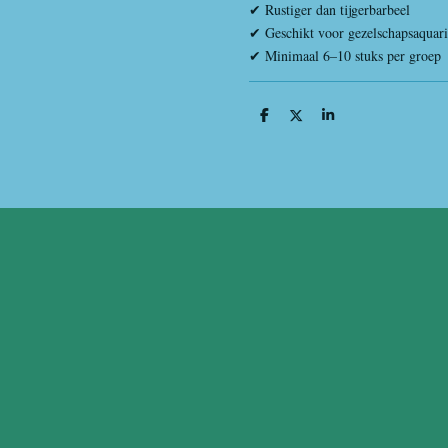
✔ Rustiger dan tijgerbarbeel
✔ Geschikt voor gezelschapsaquar
✔ Minimaal 6–10 stuks per groep
D
D
S
e
e
h
l
e
a
e
l
r
n
e