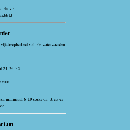
cholenvis
middeld
rden
vijfstreepbarbeel stabiele waterwaarden
al 24–26 °C)
t zuur
van minimaal 6–10 stuks
om stress en
men.
uarium