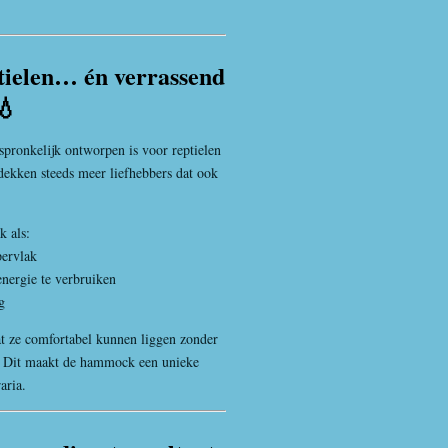
ptielen… én verrassend
💧
onkelijk ontworpen is voor reptielen
dekken steeds meer liefhebbers dat ook
k als:
pervlak
nergie te verbruiken
g
at ze comfortabel kunnen liggen zonder
. Dit maakt de hammock een unieke
aria.