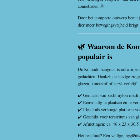
zonnebaden 🌞
Door het compacte ontwerp benut j
dier meer bewegingsvrijheid krijgt 
🌿 Waarom de Ko
populair is
De Komodo hangmat is ontworpen m
gedachten. Dankzij de stevige zuig
glazen, kunststof of acryl verblijf.
✔️ Gemaakt van zacht nylon mesh
✔️ Eenvoudig te plaatsen én te ver
✔️ Ideaal als verhoogd platform vo
✔️ Geschikt voor terrariums van gla
✔️ Afmetingen: ca. 46 x 23 x 30,5
Het resultaat? Een veilige, hygiën