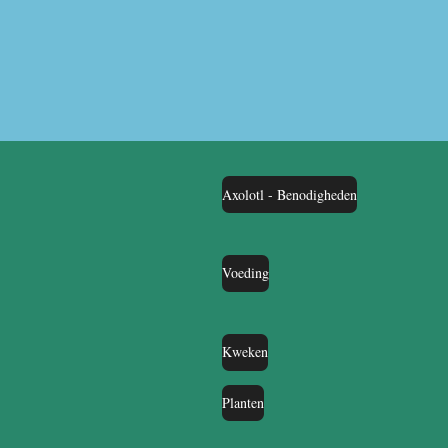
Axolotl - Benodigheden
Voeding
Kweken
Planten