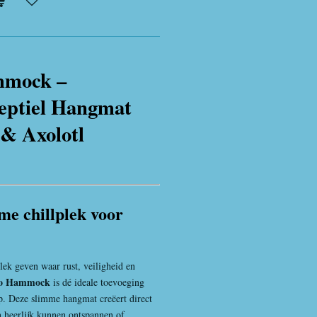
mmock –
eptiel Hangmat
& Axolotl
me chillplek voor
plek geven waar rust, veiligheid en
o Hammock
is dé ideale toevoeging
p. Deze slimme hangmat creëert direct
n heerlijk kunnen ontspannen of