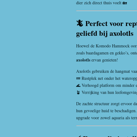
dier zich direct thuis voelt 🏡
🦎 Perfect voor re
geliefd bij axolotls 
Hoewel de Komodo Hammock oorspr
zoals baardagamen en gekko’s, ont
axolotls
ervan genieten!
Axolotls gebruiken de hangmat vaa
💤 Rustplek net onder het waterop
🌊 Verhoogd platform om minder e
🪴 Verrijking van hun leefomgevin
De zachte structuur zorgt ervoor d
hun gevoelige huid te beschadigen
upgrade voor zowel aquaria als terr