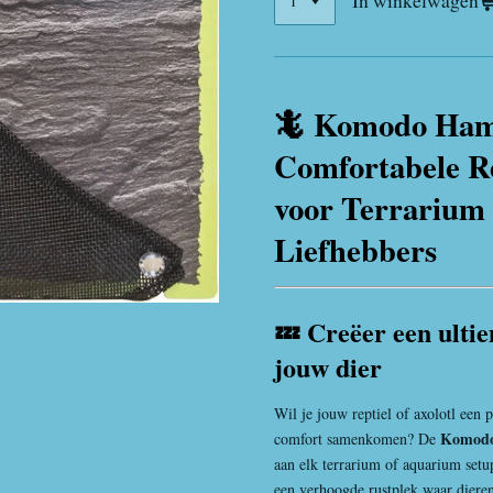
In winkelwagen
🦎 Komodo Ha
Comfortabele R
voor Terrarium 
Liefhebbers
💤 Creëer een ultie
jouw dier
Wil je jouw reptiel of axolotl een 
Komod
comfort samenkomen? De
aan elk terrarium of aquarium setu
een verhoogde rustplek waar diere