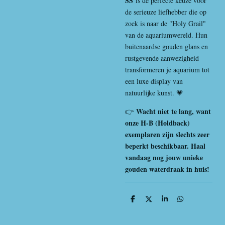
SS
is de perfecte keuze voor
de serieuze liefhebber die op
zoek is naar de "Holy Grail"
van de aquariumwereld. Hun
buitenaardse gouden glans en
rustgevende aanwezigheid
transformeren je aquarium tot
een luxe display van
natuurlijke kunst. 💗
Wacht niet te lang, want
👉
onze H-B (Holdback)
exemplaren zijn slechts zeer
beperkt beschikbaar. Haal
vandaag nog jouw unieke
gouden waterdraak in huis!
D
D
S
D
e
e
h
e
l
e
a
l
e
l
r
e