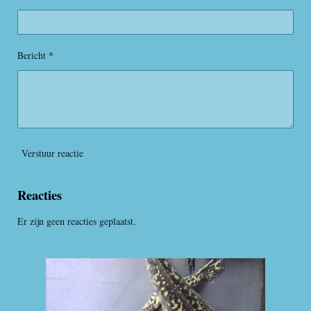
n
n
n
n
e
r
r
e
Bericht *
n
Verstuur reactie
Reacties
Er zijn geen reacties geplaatst.