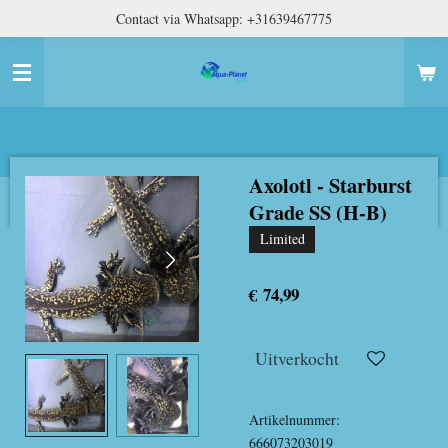
Contact via Whatsapp: +31639467775
Ga
direct
naar
de
hoofdinhoud
Axolotl - Starburst
Grade SS (H-B)
Limited
€ 74,99
Uitverkocht
Artikelnummer:
666073203019