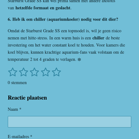
Starburst Grade SS kan wel prima samen met andere axolotls
hetzelfde formaat en geslacht
van
.
6. Heb ik een chiller (aquariumkoeler) nodig voor dit dier?
Omdat de Starburst Grade SS een topmodel is, wil je geen risico
chiller
nemen met hitte-stress. In een warm huis is een
de beste
investering om het water constant koel te houden. Voor kamers die
koel blijven, kunnen krachtige aquarium-fans vaak volstaan om de
temperatuur 2 tot 4 graden te verlagen. ❄️
1
2
3
4
5
S
R
t
a
s
s
s
s
s
e
0 stemmen
t
m
t
t
t
t
t
i
m
Reactie plaatsen
e
e
e
e
e
n
e
n
g
r
r
r
r
r
Naam *
:
r
r
r
r
0
s
e
e
e
e
t
E-mailadres *