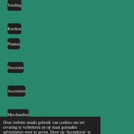
Voeding
Kweken
Planten
Decoratie
Accesoires
Merchandise
Deze website maakt gebruik van cookies om uw
ervaring te verbeteren en op maat gemaakte
advertenties weer te geven. Door op ‘Accepteren’ te