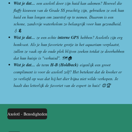
Wist je dat...
een axolotl door zijn huid kan ademen? Hoewel die
fluffy kieuwen van de Grade SS prachtig zijn, gebruiken ze ook hun
huid en hun longen om zuurstof op te nemen. Daarom is een
schone, zandvrije waterkolom zo belangrijk voor hun gezondheid.
💧🦎
Wist je dat...
ze een echte
interne GPS
hebben? Axolotls zijn erg
honkvast. Als je hun favoriete grotje in het aquarium verplaatst,
zullen ze vaak op de oude plek blijven zoeken totdat ze doorhebben
dat hun huisje is "verhuisd". 🗺️🏠
Wist je dat...
de term
H-B (Holdback)
eigenlijk een groot
compliment is voor de axolotl zelf? Het betekent dat de kweker er
zo verliefd op was dat hij het dier bijna niet wilde verkopen. Je
haalt dus letterlijk de favoriet van de expert in huis! 😍🏆
Axolotl - Benodigheden