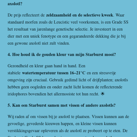
axolotl?
zeldzaamheid en de selectieve kweek
De prijs reflecteert de
. Waar
standaard morfen zoals de Leucistic veel voorkomen, is een Grade SS
het resultaat van jarenlange genetische selectie. Je investeert in een
dier met een uniek fenotype en een gegarandeerde dekking die je bij
een gewone axolotl niet zult vinden.
4. Hoe houd ik de gouden kleur van mijn Starburst mooi?
Gezondheid en kleur gaan hand in hand. Een
watertemperatuur tussen 16–21°C
stabiele
en een stressvrije
omgeving zijn cruciaal. Gebruik gedimd licht of drijfplanten; axolotls
hebben geen oogleden en onder zacht licht komen de reflecterende
iridophores bovendien het allermooiste tot hun recht. 🌟
5. Kan een Starburst samen met vissen of andere axolotls?
Wij raden af om vissen bij je axolotl te plaatsen. Vissen kunnen aan de
gevoelige, gevederde kieuwen happen, en kleine vissen kunnen
verstikkingsgevaar opleveren als de axolotl ze probeert op te eten. De