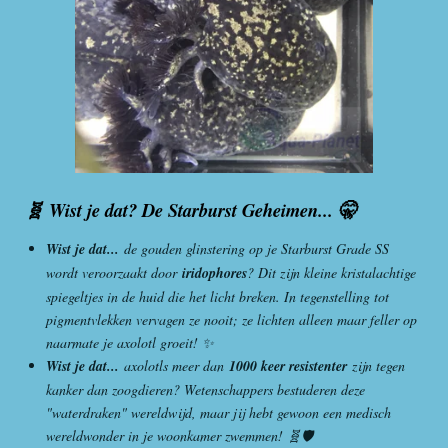
🧬 Wist je dat? De Starburst Geheimen... 🤫
Wist je dat...
de gouden glinstering op je Starburst Grade SS
wordt veroorzaakt door
iridophores
? Dit zijn kleine kristalachtige
spiegeltjes in de huid die het licht breken. In tegenstelling tot
pigmentvlekken vervagen ze nooit; ze lichten alleen maar feller op
naarmate je axolotl groeit! ✨
Wist je dat...
axolotls meer dan
1000 keer resistenter
zijn tegen
kanker dan zoogdieren? Wetenschappers bestuderen deze
"waterdraken" wereldwijd, maar jij hebt gewoon een medisch
wereldwonder in je woonkamer zwemmen! 🧬🛡️