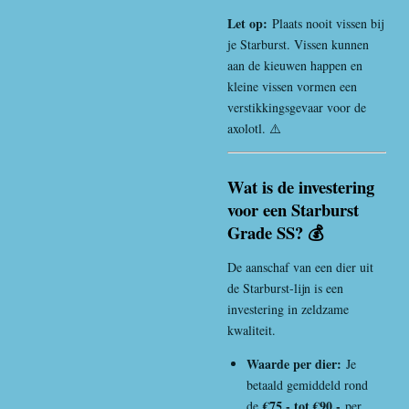
Let op:
Plaats nooit vissen bij
je Starburst. Vissen kunnen
aan de kieuwen happen en
kleine vissen vormen een
verstikkingsgevaar voor de
axolotl. ⚠️
Wat is de investering
voor een Starburst
Grade SS? 💰
De aanschaf van een dier uit
de Starburst-lijn is een
investering in zeldzame
kwaliteit.
Waarde per dier:
Je
betaald gemiddeld rond
€75,- tot €90,-
de
per