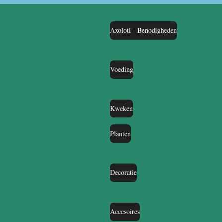
Axolotl - Benodigheden
Voeding
Kweken
Planten
Decoratie
Accesoires