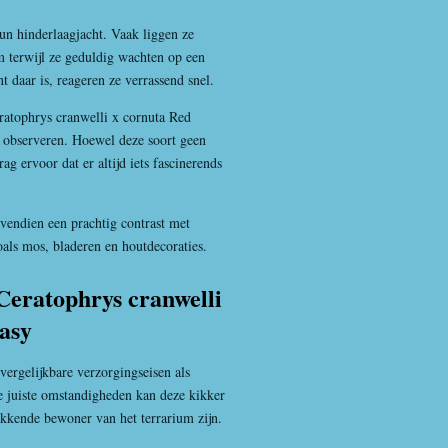
n hinderlaagjacht. Vaak liggen ze
m terwijl ze geduldig wachten op een
 daar is, reageren ze verrassend snel.
ratophrys cranwelli x cornuta Red
e observeren. Hoewel deze soort geen
rag ervoor dat er altijd iets fascinerends
vendien een prachtig contrast met
oals mos, bladeren en houtdecoraties.
Ceratophrys cranwelli
asy
ergelijkbare verzorgingseisen als
e juiste omstandigheden kan deze kikker
kkende bewoner van het terrarium zijn.