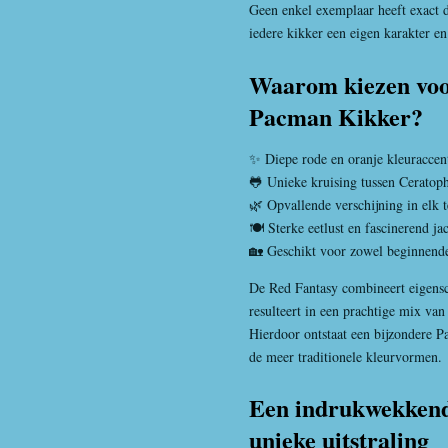
Geen enkel exemplaar heeft exact 
iedere kikker een eigen karakter en
Waarom kiezen voo
Pacman Kikker?
✨ Diepe rode en oranje kleuraccen
🐸 Unieke kruising tussen Ceratoph
🌿 Opvallende verschijning in elk 
🍽️ Sterke eetlust en fascinerend j
🏡 Geschikt voor zowel beginnende
De Red Fantasy combineert eigensc
resulteert in een prachtige mix va
Hierdoor ontstaat een bijzondere P
de meer traditionele kleurvormen.
Een indrukwekkend
unieke uitstraling