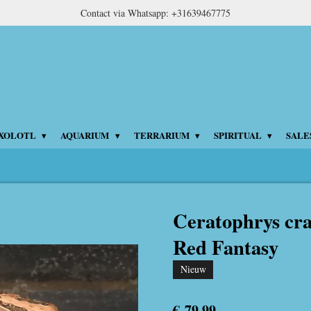
Contact via Whatsapp: +31639467775
XOLOTL
AQUARIUM
TERRARIUM
SPIRITUAL
SALE
Ceratophrys cra
Red Fantasy
Nieuw
€ 79,99