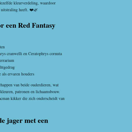
dezelfde kleurverdeling, waardoor
 uitstraling heeft. ❤️🌿
r een Red Fantasy
ten
rys cranwelli en Ceratophrys cornuta
terrarium
achtgedrag
 als ervaren houders
happen van beide ouderdieren, wat
n kleuren, patronen en lichaamsbouw.
acman kikker die zich onderscheidt van
e jager met een