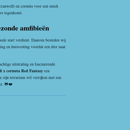
 cranwelli en cornuta voor een uniek
ders tegenkomt.
ezonde amfibieën
oede start verdient. Daarom besteden wij
ing en huisvesting voordat een dier naar
achtige uitstraling en fascinerende
li x cornuta Red Fantasy
een
e zijn terrarium wil verrijken met een
er. 🐸❤️