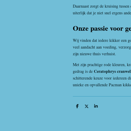
Daarnaast zorgt de kruising tussen
uiterlijk dat je niet snel ergens an
Onze passie voor g
Wij vinden dat iedere kikker een g
veel aandacht aan voeding, verzorg
zijn nieuwe thuis verhuist.
Met zijn prachtige rode kleuren, kr
Ceratophrys cranwel
gedrag is de
schitterende keuze voor iedereen di
unieke en opvallende Pacman kikk
D
D
S
e
e
h
l
e
a
e
l
r
n
e