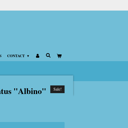
S
CONTACT
atus "Albino"
Sale!