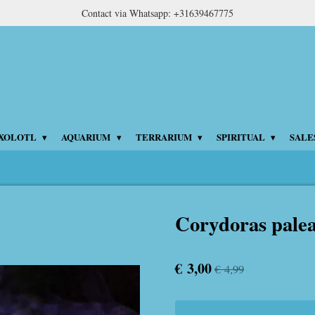
Contact via Whatsapp: +31639467775
XOLOTL
AQUARIUM
TERRARIUM
SPIRITUAL
SALE
Corydoras pale
€ 3,00
€ 4,99