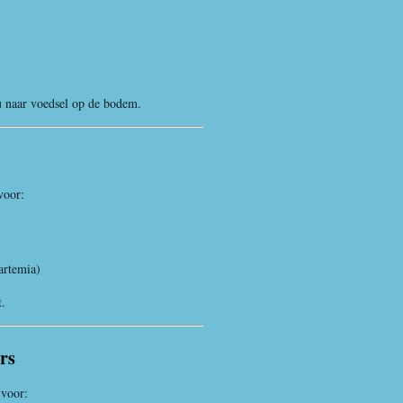
u naar voedsel op de bodem.
voor:
artemia)
.
rs
 voor: