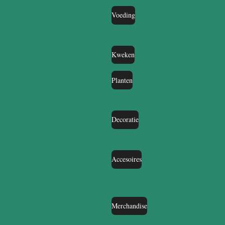
Voeding
Kweken
Planten
Decoratie
Accesoires
Merchandise