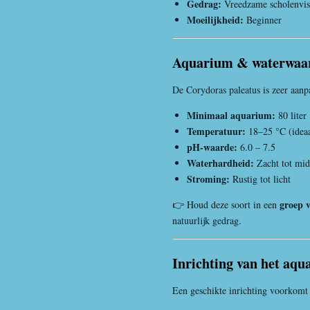
Gedrag:
Vreedzame scholenvis
Moeilijkheid:
Beginner
Aquarium & waterwaa
De Corydoras paleatus is zeer aanpa
Minimaal aquarium:
80 liter
Temperatuur:
18–25 °C (idea
pH-waarde:
6.0 – 7.5
Waterhardheid:
Zacht tot mid
Stroming:
Rustig tot licht
groep 
👉 Houd deze soort in een
natuurlijk gedrag.
Inrichting van het aq
Een geschikte inrichting voorkomt 