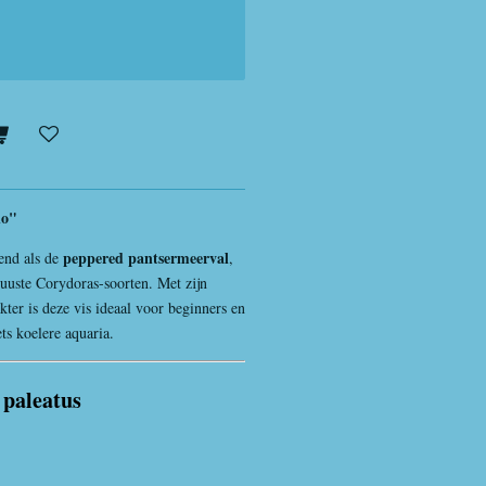
no"
peppered pantsermeerval
kend als de
,
uuste Corydoras-soorten. Met zijn
ter is deze vis ideaal voor beginners en
ts koelere aquaria.
paleatus