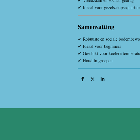
✔ Vreedzaam en sociaal gedrag
✔ Ideaal voor gezelschapsaquariu
Samenvatting
✔ Robuuste en sociale bodembewo
✔ Ideaal voor beginners
✔ Geschikt voor koelere temperat
✔ Houd in groepen
D
D
S
e
e
h
l
e
a
e
l
r
n
e