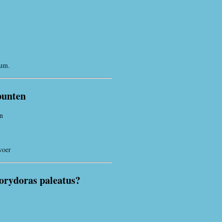
ium.
punten
n
voer
orydoras paleatus?