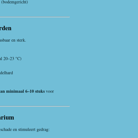
 (bodemgericht)
rden
sbaar en sterk.
al 20–23 °C)
delhard
van minimaal 6–10 stuks
voor
uarium
schade en stimuleert gedrag: