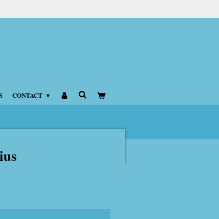
S
CONTACT
ius