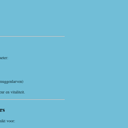
seter:
 muggenlarven)
r en vitaliteit.
rs
hikt voor: