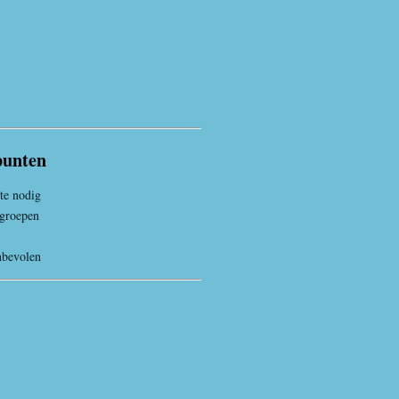
punten
te nodig
 groepen
nbevolen