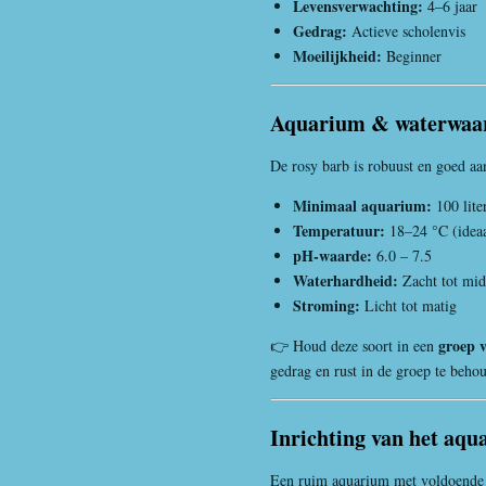
Levensverwachting:
4–6 jaar
Gedrag:
Actieve scholenvis
Moeilijkheid:
Beginner
Aquarium & waterwaa
De rosy barb is robuust en goed aa
Minimaal aquarium:
100 liter
Temperatuur:
18–24 °C (idea
pH-waarde:
6.0 – 7.5
Waterhardheid:
Zacht tot mid
Stroming:
Licht tot matig
groep 
👉 Houd deze soort in een
gedrag en rust in de groep te beho
Inrichting van het aq
Een ruim aquarium met voldoende s