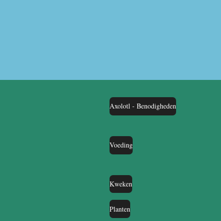
Axolotl - Benodigheden
Voeding
Kweken
Planten