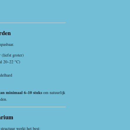
rden
npasbaar.
 (liefst groter)
al 20–22 °C)
delhard
van minimaal 6–10 stuks
om natuurlijk
uden.
uarium
tructuur werkt het best: