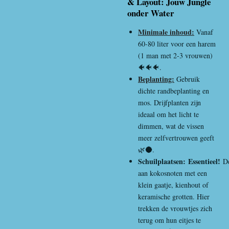
& Layout: Jouw Jungle
onder Water
Minimale inhoud:
Vanaf
60-80 liter voor een harem
(1 man met 2-3 vrouwen)
🐠🐠🐠.
Beplanting:
Gebruik
dichte randbeplanting en
mos. Drijfplanten zijn
ideaal om het licht te
dimmen, wat de vissen
meer zelfvertrouwen geeft
🌿🌑.
Schuilplaatsen:
Essentieel!
D
aan kokosnoten met een
klein gaatje, kienhout of
keramische grotten. Hier
trekken de vrouwtjes zich
terug om hun eitjes te