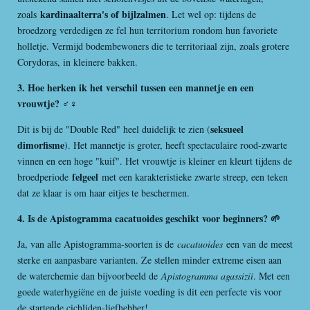
kardinaalterra's of bijlzalmen
zoals
. Let wel op: tijdens de
broedzorg verdedigen ze fel hun territorium rondom hun favoriete
holletje. Vermijd bodembewoners die te territoriaal zijn, zoals grotere
Corydoras, in kleinere bakken.
3. Hoe herken ik het verschil tussen een mannetje en een
vrouwtje? ♂️♀️
seksueel
Dit is bij de "Double Red" heel duidelijk te zien (
dimorfisme
). Het mannetje is groter, heeft spectaculaire rood-zwarte
vinnen en een hoge "kuif". Het vrouwtje is kleiner en kleurt tijdens de
felgeel
broedperiode
met een karakteristieke zwarte streep, een teken
dat ze klaar is om haar eitjes te beschermen.
4. Is de Apistogramma cacatuoides geschikt voor beginners? 🌱
Ja, van alle Apistogramma-soorten is de
cacatuoides
een van de meest
sterke en aanpasbare varianten. Ze stellen minder extreme eisen aan
de waterchemie dan bijvoorbeeld de
Apistogramma agassizii
. Met een
goede waterhygiëne en de juiste voeding is dit een perfecte vis voor
de startende cichliden-liefhebber!