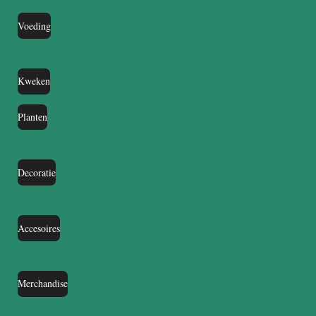
Voeding
Kweken
Planten
Decoratie
Accesoires
Merchandise