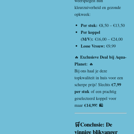
weerspiegelt hun
kleurzuiverheid en gezonde
opkweek:
Per stuk:
€8,50 – €13,50
Per koppel
(M/V):
€16,00 – €24,00
Losse Vrouw:
€9,99
Exclusieve Deal bij Aqua-
🔥
Planet:
🔥
Bij ons haal je deze
topkwaliteit in huis voor een
€7,99
scherpe prijs! Slechts
per stuk
of een prachtig
geselecteerd koppel voor
€14,99!
maar
🛍️
🛒Conclusie: De
vinnige blikvanger