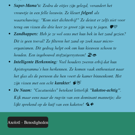
Super-Mama’s:
Zodra de eitjes zijn gelegd, verandert het
vrouwtje in een felle leeuwin. Ze kleurt
felgeel
als
waarschuwing: "Kom niet dichterbij!" Ze deinst er zelfs niet voor
terug om vissen die drie keer zo groot zijn weg te jagen. 🛡️💛
Zandhappers:
Heb je ze wel eens met hun bek in het zand gezien?
Dit is geen toeval! Ze filteren het zand op zoek naar micro-
organismen. Dit gedrag helpt ook om hun kieuwen schoon te
houden. Een ingebouwd stofzuigersysteem! 🏖️👄
Intelligente Herkenning:
Veel houders zweren erbij dat hun
Apistogramma’s hen herkennen. Ze komen vaak enthousiast naar
het glas als de persoon die hen voert de kamer binnenkomt. Het
zijn vissen met een echt
karakter
! 🧠👋
De Naam:
"Cacatuoides" betekent letterlijk
"kaketoe-achtig"
.
Kijk maar eens naar de rugvin van een dominant mannetje; die
lijkt sprekend op de kuif van een kaketoe! 🦜🐠
Axolotl - Benodigheden