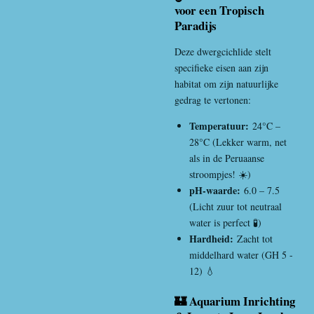
voor een Tropisch
Paradijs
Deze dwergcichlide stelt
specifieke eisen aan zijn
habitat om zijn natuurlijke
gedrag te vertonen:
Temperatuur:
24°C –
28°C (Lekker warm, net
als in de Peruaanse
stroompjes! ☀️)
pH-waarde:
6.0 – 7.5
(Licht zuur tot neutraal
water is perfect 🧪)
Hardheid:
Zacht tot
middelhard water (GH 5 -
12) 💧
🏰 Aquarium Inrichting