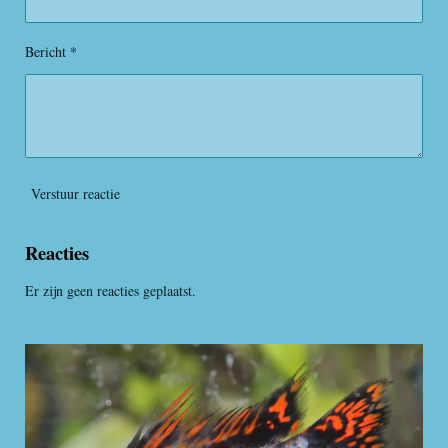
r
r
e
Bericht *
n
Verstuur reactie
Reacties
Er zijn geen reacties geplaatst.