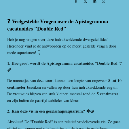
D
D
S
D
e
e
h
e
l
e
a
l
e
l
r
e
n
e
n
❓ Veelgestelde Vragen over de Apistogramma
cacatuoides "Double Red"
Heb je nog vragen over deze indrukwekkende dwergcichlide?
Hieronder vind je de antwoorden op de meest gestelde vragen door
mede-aquarianen! 👇
1. Hoe groot wordt de Apistogramma cacatuoides "Double Red"?
📏
8 tot 10
De mannetjes van deze soort kunnen een lengte van ongeveer
centimeter
bereiken en vallen op door hun indrukwekkende rugvin.
5 centimeter
De vrouwtjes blijven een stuk kleiner, meestal rond de
,
en zijn buiten de paartijd subtieler van kleur.
2. Kan deze vis in een gezelschapsaquarium? 🐠🤝
Absoluut! De "Double Red" is een relatief vredelievende vis. Ze gaan
uitstekend samen met scholenvisjes uit de bovenste waterlagen,