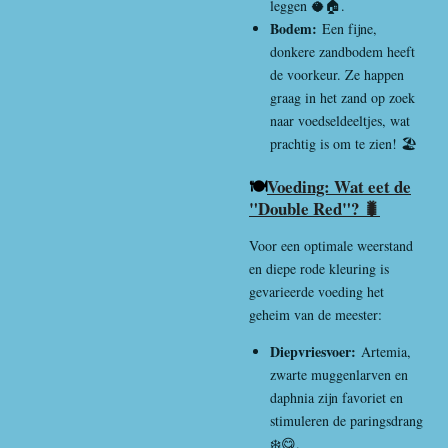
leggen 🥥🏠.
Bodem:
Een fijne,
donkere zandbodem heeft
de voorkeur. Ze happen
graag in het zand op zoek
naar voedseldeeltjes, wat
prachtig is om te zien! 🏖️
🍽️
Voeding: Wat eet de
"Double Red"? 🐛
Voor een optimale weerstand
en diepe rode kleuring is
gevarieerde voeding het
geheim van de meester:
Diepvriesvoer:
Artemia,
zwarte muggenlarven en
daphnia zijn favoriet en
stimuleren de paringsdrang
❄️😋.