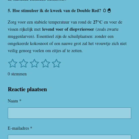
5. Hoe stimuleer ik de kweek van de Double Red? 🥚🐣
27°C
Zorg voor een stabiele temperatuur van rond de
en voer de
levend voer of diepvriesvoer
vissen rijkelijk met
(zoals zwarte
muggenlarven). Essentieel zijn de schuilplaatsen: zonder een
omgekeerde kokosnoot of een nauwe grot zal het vrouwtje zich niet
veilig genoeg voelen om eitjes af te zetten.
1
2
3
4
5
S
R
t
a
s
s
s
s
s
e
0 stemmen
t
m
t
t
t
t
t
i
m
Reactie plaatsen
e
e
e
e
e
n
e
n
g
r
r
r
r
r
Naam *
:
r
r
r
r
0
s
e
e
e
e
t
E-mailadres *
n
n
n
n
e