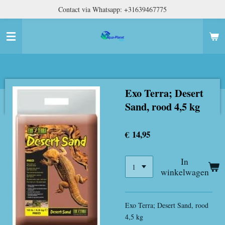
Contact via Whatsapp: +31639467775
Ga
direct
naar
de
hoofdinhoud
Exo Terra; Desert
Sand, rood 4,5 kg
€ 14,95
In
winkelwagen
Exo Terra; Desert Sand, rood
4,5 kg