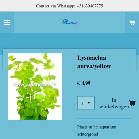
Contact via Whatsapp: +31639467775
Ga
direct
naar
de
hoofdinhoud
Lysmachia
aurea/yellow
€ 4,99
In
winkelwagen
Plaats in het aquarium:
achtergrond