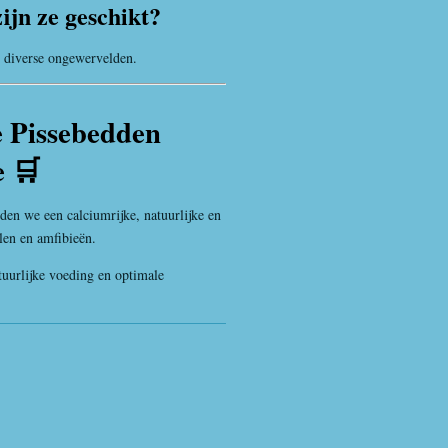
ijn ze geschikt?
n diverse ongewervelden.
e Pissebedden
e 🛒
den we een calciumrijke, natuurlijke en
len en amfibieën.
atuurlijke voeding en optimale