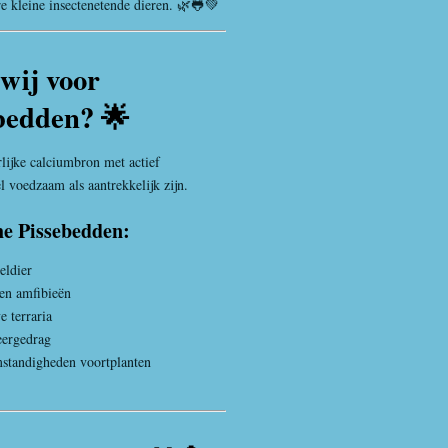
re kleine insectenetende dieren. 🌿🐸💚
wij voor
bedden? 🌟
lijke calciumbron met actief
 voedzaam als aantrekkelijk zijn.
he Pissebedden:
eldier
 en amfibieën
e terraria
eergedrag
mstandigheden voortplanten