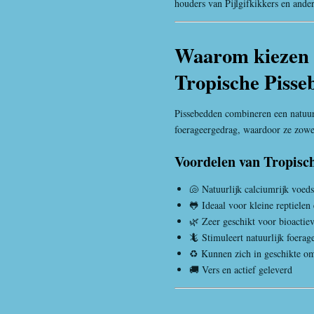
houders van
Pijlgifkikker
s en ande
Waarom kiezen 
Tropische Pisse
Pissebed
den combineren een natuur
foerageergedrag, waardoor ze zowel
Voordelen van Tropisc
🐚 Natuurlijk calciumrijk voeds
🐸 Ideaal voor kleine reptielen
🌿 Zeer geschikt voor bioactiev
🦎 Stimuleert natuurlijk foerag
♻️ Kunnen zich in geschikte o
🚚 Vers en actief geleverd