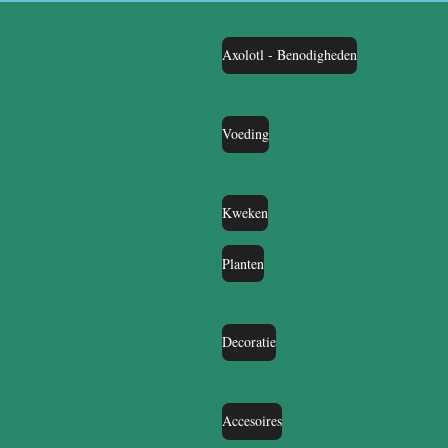
Axolotl - Benodigheden
Voeding
Kweken
Planten
Decoratie
Accesoires