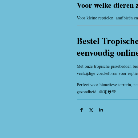
Voor welke dieren z
Voor kleine reptielen, amfibieën e
Bestel Tropisch
eenvoudig onlin
Met onze tropische pissebedden bie
veelzijdige voedselbron voor reptie
Perfect voor bioactieve terraria, n
gezondheid. 🐚🦎🐸💚
D
D
S
e
e
h
l
e
a
e
l
r
n
e