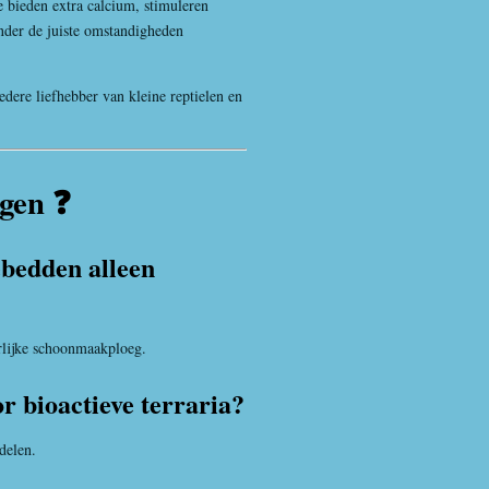
 bieden extra calcium, stimuleren
nder de juiste omstandigheden
dere liefhebber van kleine reptielen en
agen ❓
ebedden alleen
rlijke schoonmaakploeg.
or bioactieve terraria?
delen.