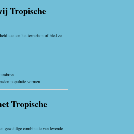
ij Tropische

eid toe aan het terrarium of bied ze
lciumbron
ouden populatie vormen
et Tropische
een geweldige combinatie van levende