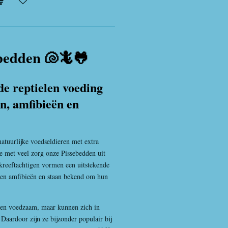
ebedden 🐚🦎🐸
de reptielen voeding
en, amfibieën en
 natuurlijke voedseldieren met extra
e met veel zorg onze
Pissebed
den uit
 kreeftachtigen vormen een uitstekende
n en amfibieën en staan bekend om hun
leen voedzaam, maar kunnen zich in
 Daardoor zijn ze bijzonder populair bij