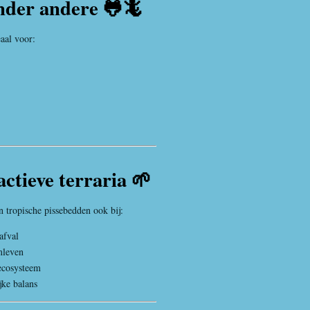
nder andere 🐸🦎
aal voor:
actieve terraria 🌱
n tropische pissebedden ook bij:
afval
mleven
 ecosysteem
jke balans