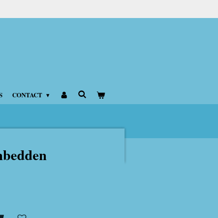
S
CONTACT
enbedden