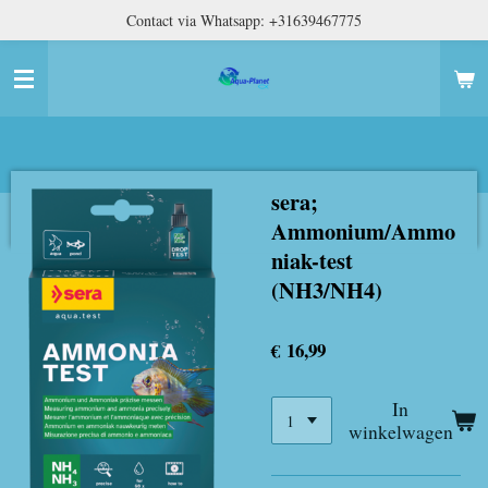
Contact via Whatsapp: +31639467775
Ga
direct
naar
de
hoofdinhoud
sera;
Ammonium/Ammo
niak-test
(NH3/NH4)
€ 16,99
In
winkelwagen