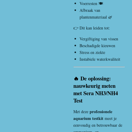
Voerresten 🍽️
Afbraak van
plantenmateriaal 🌿
👉 Dit kan leiden tot:
Vergiftiging van vissen
Beschadigde kieuwen
Stress en ziekte
Instabiele waterkwaliteit
🔥 De oplossing:
nauwkeurig meten
met Sera NH3/NH4
Test
professionele
Met deze
aquarium testkit
meet je
eenvoudig en betrouwbaar de
ammonium- en