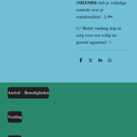
(NH3/NH4)
heb je volledige
controle over je
waterkwaliteit. 💧🐟
👉 Bestel vandaag nog en
zorg voor een veilig en
gezond aquarium! ✨
D
D
S
D
e
e
h
e
l
e
a
l
e
l
r
e
n
e
n
Axolotl - Benodigheden
Voeding