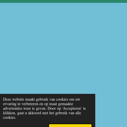
b
u
s
o
b
A
o
e
p
k
p
Deze website maakt gebruik van cookies om uw
ervaring te verbeteren en op maat gemaakte
advertenties weer te geven. Door op ‘Accepteren’ te
klikken, gaat u akkoord met het gebruik van alle
cookies.