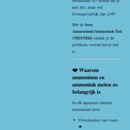
boosdoener is—stoffen die je
niet ziet, maar wél
levensgevaarlijk zijn ⚠️🐟
Sera
Met de
Ammonium/Ammoniak-Test
(NH3/NH4)
ontdek je dit
probleem voordat het te laat
is.
❤️ Waarom
ammonium en
ammoniak meten zo
belangrijk is
In elk aquarium ontstaat
ammonium door:
Uitwerpselen van vissen
🐠