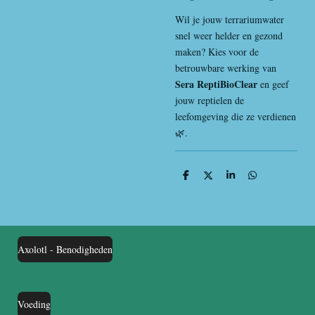
Wil je jouw terrariumwater
snel weer helder en gezond
maken? Kies voor de
betrouwbare werking van
Sera ReptiBioClear
en geef
jouw reptielen de
leefomgeving die ze verdienen
🌿.
D
D
S
D
e
e
h
e
l
e
a
l
e
l
r
e
n
e
n
Axolotl - Benodigheden
Voeding