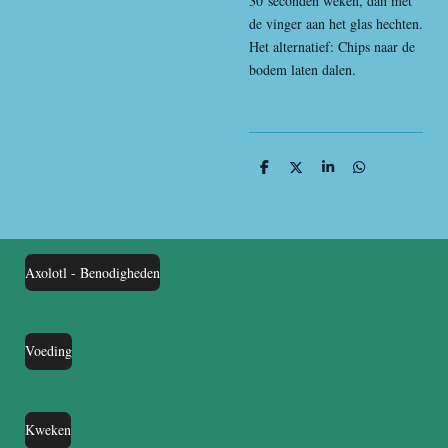
30 seconden weken, dan met
de vinger aan het glas hechten.
Het alternatief: Chips naar de
bodem laten dalen.
D
D
S
D
e
e
h
e
l
e
a
l
e
l
r
e
n
e
n
Axolotl - Benodigheden
Voeding
Kweken