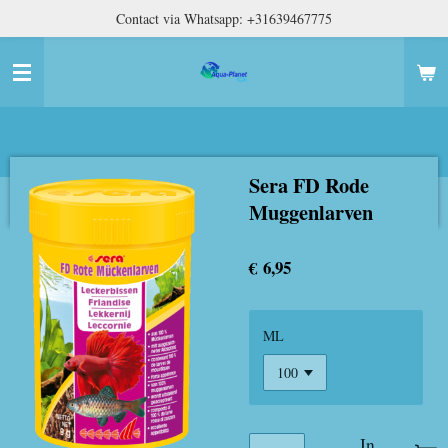
Contact via Whatsapp: +31639467775
Ga
direct
naar
de
hoofdinhoud
Sera FD Rode
Muggenlarven
€ 6,95
ML
In