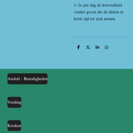
1–2x per dag de hoeveelheid
voeder geven die de dieren in
korte tijd tot zich nemen.
D
D
S
D
e
e
h
e
l
e
a
l
e
l
r
e
n
e
n
Axolotl - Benodigheden
Voeding
Kweken