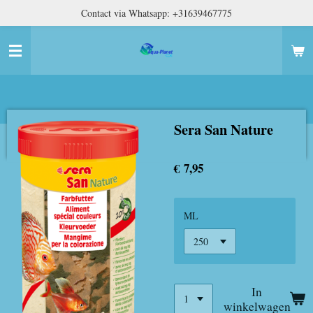
Contact via Whatsapp: +31639467775
Ga
direct
naar
de
hoofdinhoud
Sera San Nature
€ 7,95
ML
In
winkelwagen