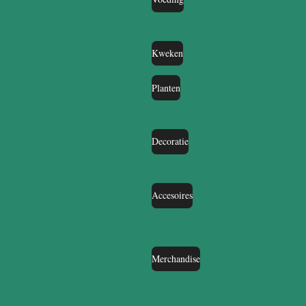
Kweken
Planten
Decoratie
Accesoires
Merchandise