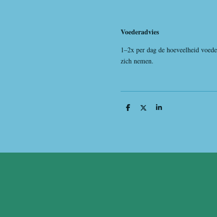
Voederadvies
1–2x per dag de hoeveelheid voeder 
zich nemen.
D
D
S
e
e
h
l
e
a
e
l
r
n
e