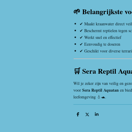
🌱 Belangrijkste vo
✔ Maakt kraanwater direct veil
✔ Beschermt reptielen tegen sch
✔ Werkt snel en effectief
✔ Eenvoudig te doseren
✔ Geschikt voor diverse terrar
🛒 Sera Reptil Aqu
Wil je zeker zijn van veilig en ge
Sera Reptil Aquatan
voor
en bied
leefomgeving 💧🐢.
D
D
S
e
e
h
l
e
a
e
l
r