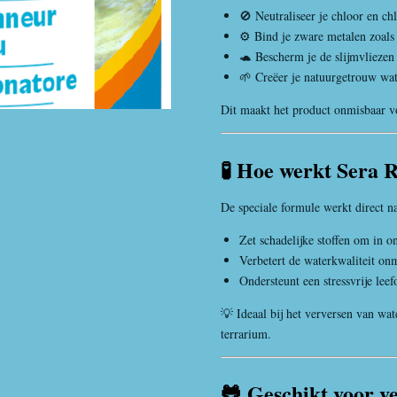
🚫 Neutraliseer je chloor en c
⚙️ Bind je zware metalen zoals
🐢 Bescherm je de slijmvliezen 
🌱 Creëer je natuurgetrouw wa
Dit maakt het product onmisbaar vo
🧪 Hoe werkt Sera 
De speciale formule werkt direct n
Zet schadelijke stoffen om in o
Verbetert de waterkwaliteit onm
Ondersteunt een stressvrije lee
💡 Ideaal bij het verversen van wat
terrarium.
🐸 Geschikt voor ve