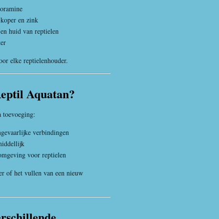
hloramine
 koper en zink
en huid van reptielen
ter
or elke reptielenhouder.
Reptil Aquatan?
a toevoeging:
ngevaarlijke verbindingen
iddellijk
fomgeving voor reptielen
er of het vullen van een nieuw
rschillende