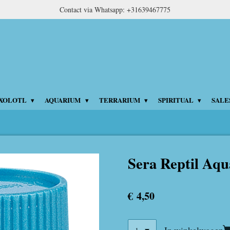
Contact via Whatsapp: +31639467775
XOLOTL
AQUARIUM
TERRARIUM
SPIRITUAL
SALE
Sera Reptil Aq
€ 4,50