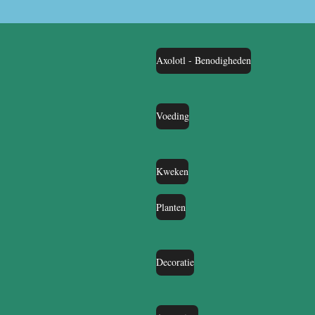
Axolotl - Benodigheden
Voeding
Kweken
Planten
Decoratie