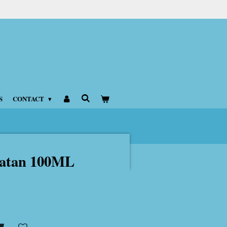
S
CONTACT
uatan 100ML