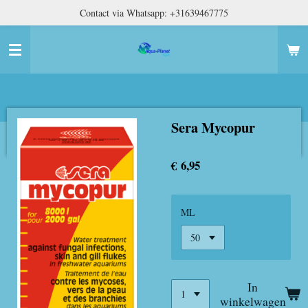
Contact via Whatsapp: +31639467775
Ga
direct
naar
de
hoofdinhoud
Sera Mycopur
€ 6,95
ML
In
winkelwagen