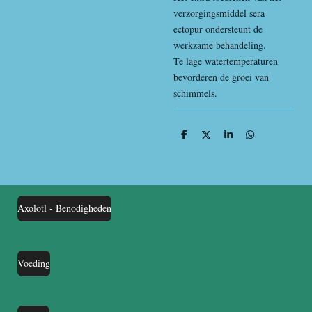
verzorgingsmiddel sera
ectopur ondersteunt de
werkzame behandeling.
Te lage watertemperaturen
bevorderen de groei van
schimmels.
D
D
S
D
e
e
h
e
l
e
a
l
e
l
r
e
n
e
n
Axolotl - Benodigheden
Voeding