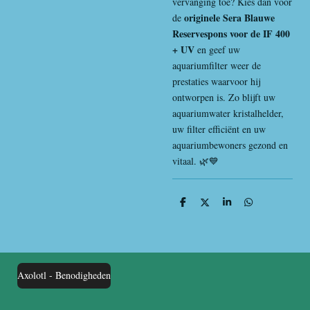
vervanging toe? Kies dan voor
originele Sera Blauwe
de
Reservespons voor de IF 400
+ UV
en geef uw
aquariumfilter weer de
prestaties waarvoor hij
ontworpen is. Zo blijft uw
aquariumwater kristalhelder,
uw filter efficiënt en uw
aquariumbewoners gezond en
vitaal. 🌿💙
D
D
S
D
e
e
h
e
l
e
a
l
e
l
r
e
n
e
n
Axolotl - Benodigheden