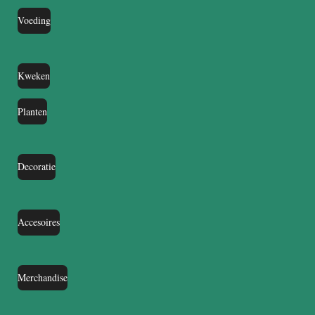
Voeding
Kweken
Planten
Decoratie
Accesoires
Merchandise