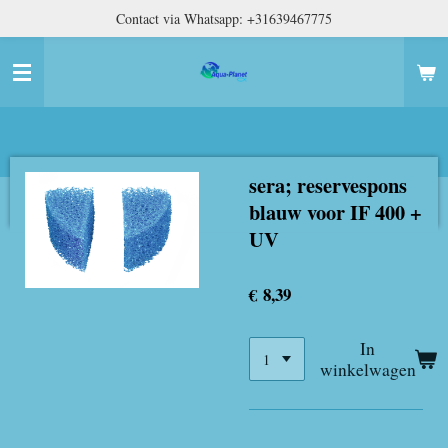
Contact via Whatsapp: +31639467775
Ga
direct
naar
de
hoofdinhoud
sera; reservespons
blauw voor IF 400 +
UV
€ 8,39
In
winkelwagen