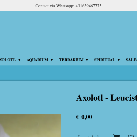
Contact via Whatsapp: +31639467775
XOLOTL
AQUARIUM
TERRARIUM
SPIRITUAL
SALE
Axolotl - Leucis
€ 0,00