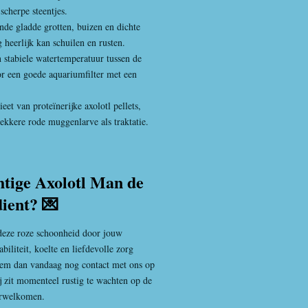
scherpe steentjes.
nde gladde grotten, buizen en dichte
 heerlijk kan schuilen en rusten.
n stabiele watertemperatuur tussen de
r een goede aquariumfilter met een
ieet van proteïnerijke axolotl pellets,
ekkere rode muggenlarve als traktatie.
htige Axolotl Man de
dient? 💌
e deze roze schoonheid door jouw
biliteit, koelte en liefdevolle zorg
Neem dan vandaag nog contact met ons op
j zit momenteel rustig te wachten op de
erwelkomen.