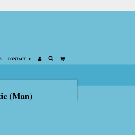
S
CONTACT
tic (Man)