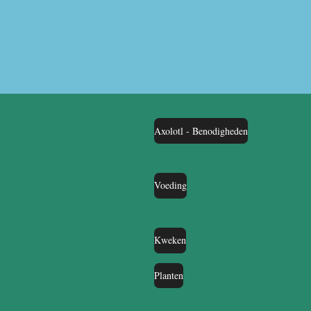
Axolotl - Benodigheden
Voeding
Kweken
Planten