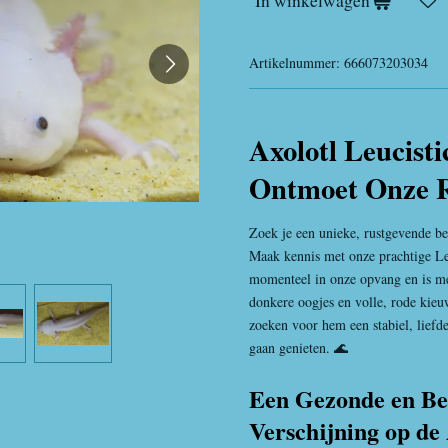
In winkelwagen
Artikelnummer:
666073203034
Axolotl Leucist
Ontmoet Onze R
Zoek je een unieke, rustgevende 
Maak kennis met onze prachtige Leu
momenteel in onze opvang en is me
donkere oogjes en volle, rode kieu
zoeken voor hem een stabiel, liefd
gaan genieten. 🌊
Een Gezonde en Be
Verschijning op d