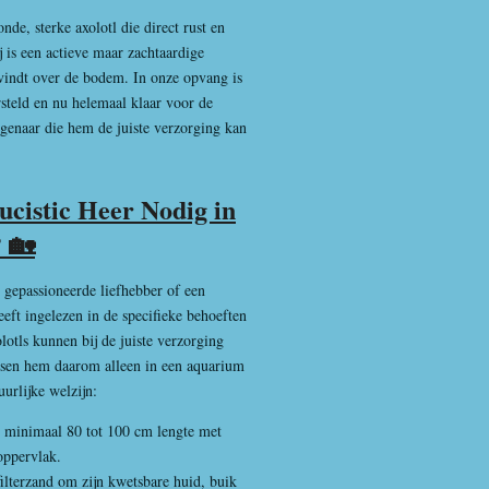
nde, sterke axolotl die direct rust en
 is een actieve maar zachtaardige
vindt over de bodem. In onze opvang is
ersteld en nu helemaal klaar voor de
genaar die hem de juiste verzorging kan
cistic Heer Nodig in
 🏡
 gepassioneerde liefhebber of een
eeft ingelezen in de specifieke behoeften
lotls kunnen bij de juiste verzorging
tsen hem daarom alleen in een aquarium
uurlijke welzijn:
 minimaal 80 tot 100 cm lengte met
oppervlak.
filterzand om zijn kwetsbare huid, buik