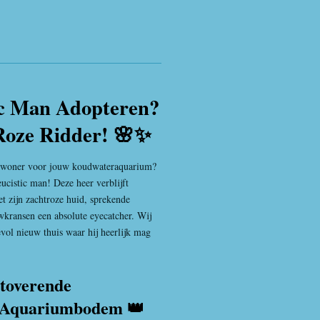
ic Man Adopteren?
oze Ridder! 🌸✨
bewoner voor jouw koudwateraquarium?
cistic man! Deze heer verblijft
t zijn zachtroze huid, sprekende
wkransen een absolute eyecatcher. Wij
evol nieuw thuis waar hij heerlijk mag
toverende
e Aquariumbodem 👑