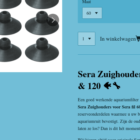
Maat
In winkelwagen
Sera Zuighouders
& 120 🐠🔧
Een goed werkende aquariumfilter 
Sera Zuighouders voor Sera fil 60
reserveonderdelen waarmee u uw bin
aquariumruit bevestigt. Zijn de ou
laten ze los? Dan is dit hét momen
Wij kiezen altijd voor originele Se