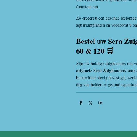
functioneren.
Zo creëert u een gezonde leefomgev
aquariumplanten en voorkomt u onno
Bestel uw Sera Zuig
60 & 120 🛒
Zijn uw huidige zuighouders aan v
originele Sera Zuighouders voor S
binnenfilter stevig bevestigd, werkt
dag van helder en gezond aquariu
D
D
S
e
e
h
l
e
a
e
l
r
n
e