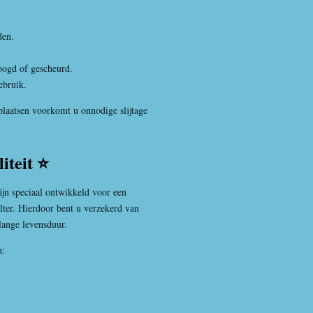
den.
roogd of gescheurd.
gebruik.
plaatsen voorkomt u onnodige slijtage
iteit ⭐
ijn speciaal ontwikkeld voor een
lter. Hierdoor bent u verzekerd van
ange levensduur.
n: