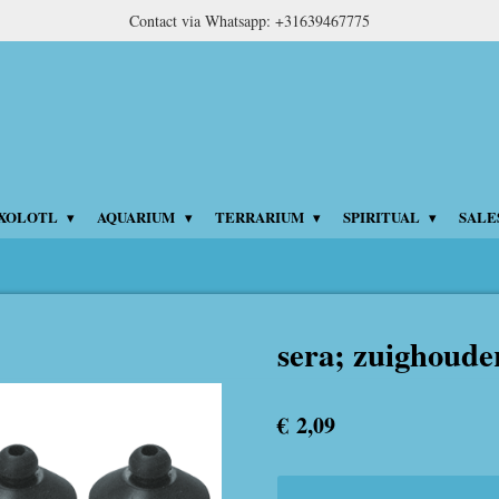
Contact via Whatsapp: +31639467775
XOLOTL
AQUARIUM
TERRARIUM
SPIRITUAL
SALE
sera; zuighouder
€ 2,09