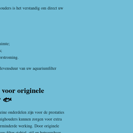
ouders is het verstandig om direct uw
uimte;
s;
orstroming.
levensduur van uw aquariumfilter
voor originele
? 🐟
leine onderdelen zijn voor de prestaties
zuighouders kunnen zorgen voor extra
verminderde werking. Door originele
uw filter stabiel, stil en betrouwbaar