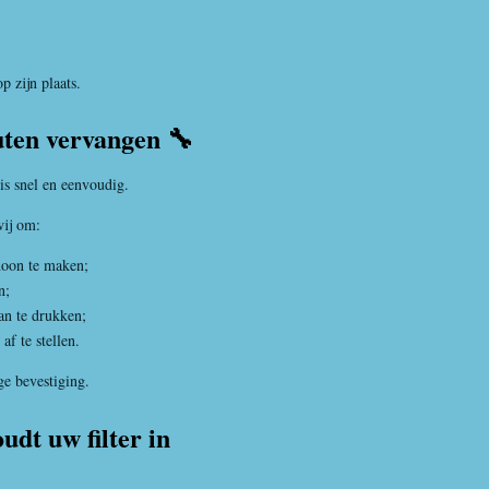
op zijn plaats.
uten vervangen 🔧
is snel en eenvoudig.
wij om:
hoon te maken;
n;
an te drukken;
af te stellen.
ge bevestiging.
dt uw filter in