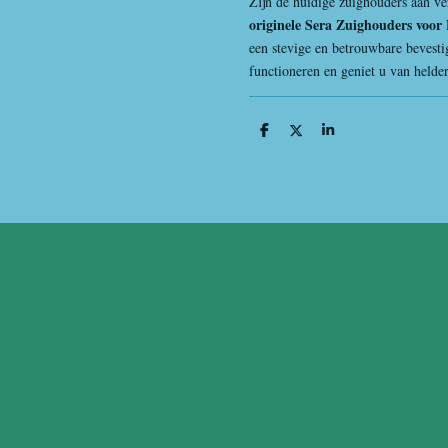
Zijn de huidige zuighouders aan v
originele Sera Zuighouders voor
een stevige en betrouwbare bevestig
functioneren en geniet u van held
D
D
S
e
e
h
l
e
a
e
l
r
n
e