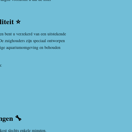
iteit ⭐
en bent u verzekerd van een uitstekende
 De zuighouders zijn speciaal ontworpen
htige aquariumomgeving en behouden
n:
ngen 🔧
ost slechts enkele minuten.