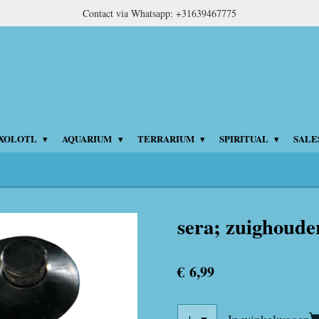
Contact via Whatsapp: +31639467775
XOLOTL
AQUARIUM
TERRARIUM
SPIRITUAL
SALE
sera; zuighoude
€ 6,99