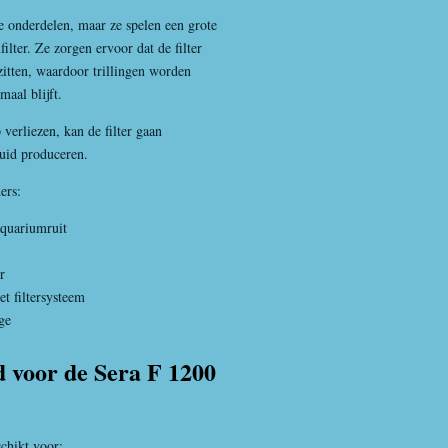
e onderdelen, maar ze spelen een grote
lter. Ze zorgen ervoor dat de filter
 zitten, waardoor trillingen worden
aal blijft.
erliezen, kan de filter gaan
uid produceren.
ers:
aquariumruit
r
t filtersysteem
ge
d voor de Sera F 1200
schikt voor: