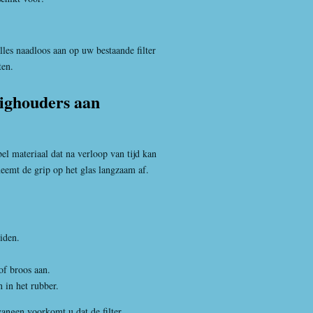
lles naadloos aan op uw bestaande filter
ten.
ighouders aan
el materiaal dat na verloop van tijd kan
eemt de grip op het glas langzaam af.
iden.
of broos aan.
n in het rubber.
vangen voorkomt u dat de filter