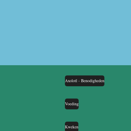
Axolotl - Benodigheden
Voeding
Kweken