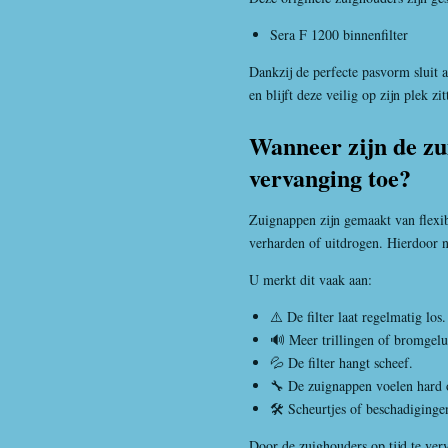
Sera F 1200 binnenfilter
Dankzij de perfecte pasvorm sluit a
en blijft deze veilig op zijn plek zit
Wanneer zijn de zu
vervanging toe?
Zuignappen zijn gemaakt van flexib
verharden of uitdrogen. Hierdoor n
U merkt dit vaak aan:
⚠️ De filter laat regelmatig los.
🔊 Meer trillingen of bromgelu
💦 De filter hangt scheef.
🔧 De zuignappen voelen hard 
🛠️ Scheurtjes of beschadiginge
Door de zuighouders op tijd te ver