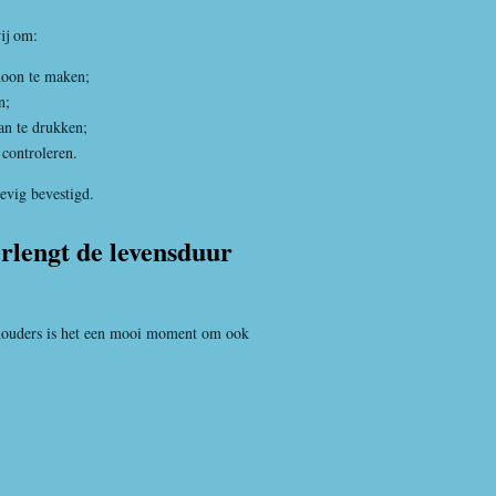
ij om:
hoon te maken;
n;
an te drukken;
e controleren.
tevig bevestigd.
lengt de levensduur
ghouders is het een mooi moment om ook