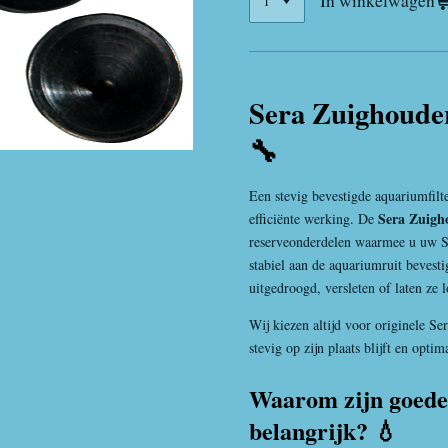
In winkelwagen
Sera Zuighouder
🔧
Een stevig bevestigde aquariumfilte
Sera Zuigh
efficiënte werking. De
reserveonderdelen waarmee u uw Se
stabiel aan de aquariumruit bevesti
uitgedroogd, versleten of laten ze 
Wij kiezen altijd voor originele Se
stevig op zijn plaats blijft en opti
Waarom zijn goede
belangrijk? 💧