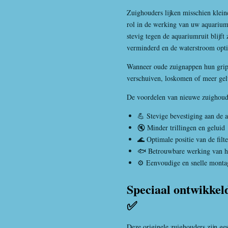
Zuighouders lijken misschien klein
rol in de werking van uw aquariumfi
stevig tegen de aquariumruit blijft
verminderd en de waterstroom optim
Wanneer oude zuignappen hun grip v
verschuiven, loskomen of meer gel
De voordelen van nieuwe zuighoud
💪 Stevige bevestiging aan de 
🔇 Minder trillingen en geluid
🌊 Optimale positie van de filte
🐟 Betrouwbare werking van he
⚙️ Eenvoudige en snelle monta
Speciaal ontwikkel
✅
Deze originele zuighouders zijn ge