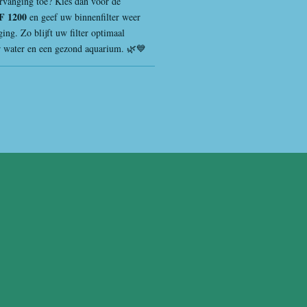
ervanging toe? Kies dan voor de
 F 1200
en geef uw binnenfilter weer
ing. Zo blijft uw filter optimaal
er water en een gezond aquarium. 🌿💙