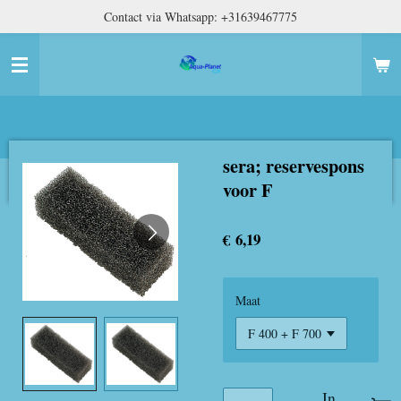
Contact via Whatsapp: +31639467775
Ga
direct
naar
de
hoofdinhoud
sera; reservespons
voor F
€ 6,19
Maat
In