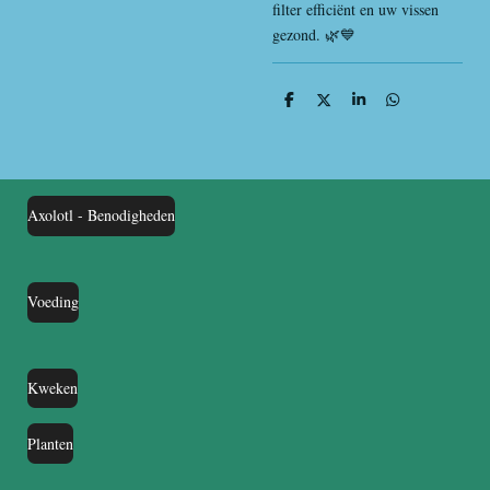
filter efficiënt en uw vissen
gezond. 🌿💙
D
D
S
D
e
e
h
e
l
e
a
l
e
l
r
e
n
e
n
Axolotl - Benodigheden
Voeding
Kweken
Planten