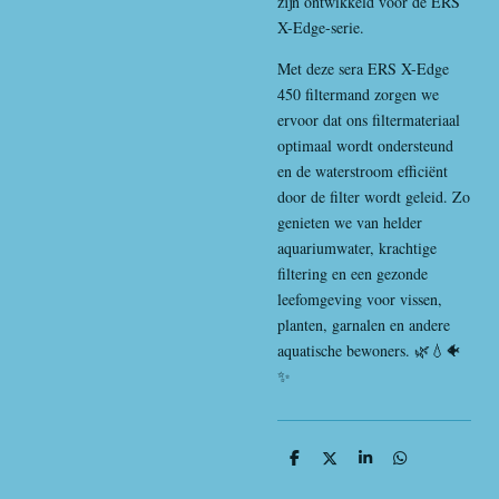
zijn ontwikkeld voor de ERS
X-Edge-serie.
Met deze sera ERS X-Edge
450 filtermand zorgen we
ervoor dat ons filtermateriaal
optimaal wordt ondersteund
en de waterstroom efficiënt
door de filter wordt geleid. Zo
genieten we van helder
aquariumwater, krachtige
filtering en een gezonde
leefomgeving voor vissen,
planten, garnalen en andere
aquatische bewoners. 🌿💧🐠
✨
D
D
S
D
e
e
h
e
l
e
a
l