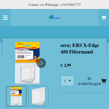
Contact via Whatsapp: +31639467775
Ga
direct
naar
de
hoofdinhoud
sera; ERS X-Edge
450 Filtermand
€ 2,99
In
winkelwagen